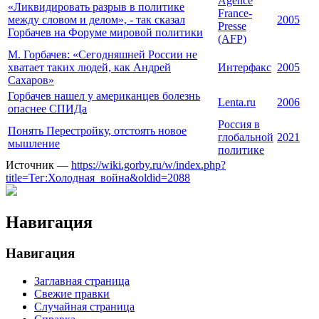
Agence
«Ликвидировать разрыв в политике
France-
между словом и делом», - так сказал
2005
Presse
Горбачев на Форуме мировой политики
(AFP)
М. Горбачев: «Сегодняшней России не
хватает таких людей, как Андрей
Интерфакс
2005
Сахаров»
Горбачев нашел у американцев болезнь
Lenta.ru
2006
опаснее СПИДа
Россия в
Понять Перестройку, отстоять новое
глобальной
2021
мышление
политике
Источник —
https://wiki.gorby.ru/w/index.php?
title=Тег:Холодная_война&oldid=2088
Навигация
Навигация
Заглавная страница
Свежие правки
Случайная страница