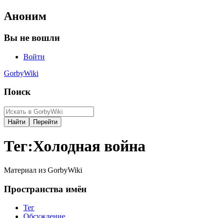
Аноним
Вы не вошли
Войти
GorbyWiki
Поиск
Тег
:
Холодная война
Материал из GorbyWiki
Пространства имён
Тег
Обсуждение