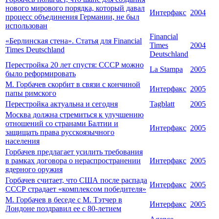
нового мирового порядка, который давал
Интерфакс
2004
процесс объединения Германии, не был
использован
Financial
«Берлинская стена». Статья для Financial
Times
2004
Times Deutschland
Deutschland
Перестройка 20 лет спустя: СССР можно
La Stampa
2005
было реформировать
М. Горбачев скорбит в связи с кончиной
Интерфакс
2005
папы римского
Перестройка актуальна и сегодня
Tagblatt
2005
Москва должна стремиться к улучшению
отношений со странами Балтии и
Интерфакс
2005
защищать права русскоязычного
населения
Горбачев предлагает усилить требования
в рамках договора о нераспространении
Интерфакс
2005
ядерного оружия
Горбачев считает, что США после распада
Интерфакс
2005
СССР страдает «комплексом победителя»
М. Горбачев в беседе с М. Тэтчер в
Интерфакс
2005
Лондоне поздравил ее с 80-летием