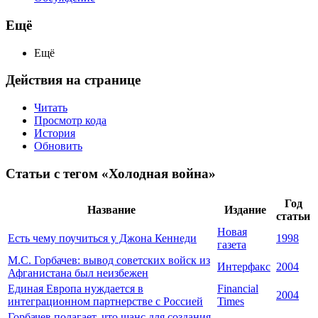
Ещё
Ещё
Действия на странице
Читать
Просмотр кода
История
Обновить
Статьи с тегом «Холодная война»
Год
Название
Издание
статьи
Новая
Есть чему поучиться у Джона Кеннеди
1998
газета
М.С. Горбачев: вывод советских войск из
Интерфакс
2004
Афганистана был неизбежен
Единая Европа нуждается в
Financial
2004
интеграционном партнерстве с Россией
Times
Горбачев полагает, что шанс для создания