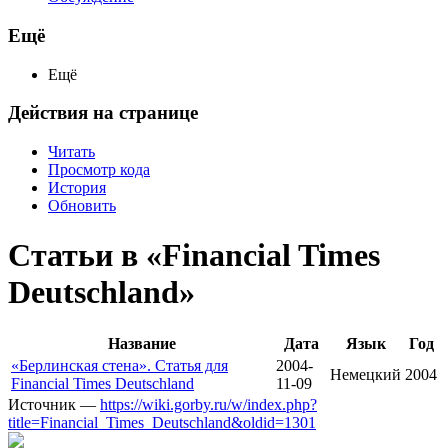
Ещё
Ещё
Действия на странице
Читать
Просмотр кода
История
Обновить
Статьи в «Financial Times
Deutschland»
Название
Дата
Язык
Год
«Берлинская стена». Статья для
2004-
Немецкий
2004
Financial Times Deutschland
11-09
Источник —
https://wiki.gorby.ru/w/index.php?
title=Financial_Times_Deutschland&oldid=1301