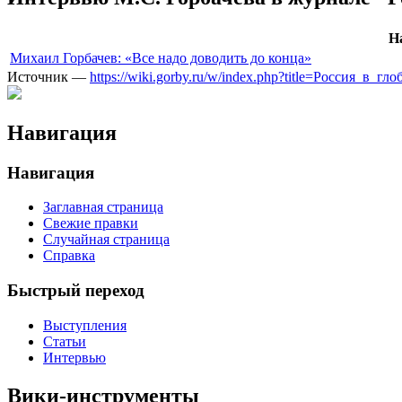
Н
Михаил Горбачев: «Все надо доводить до конца»
Источник —
https://wiki.gorby.ru/w/index.php?title=Россия_в_
Навигация
Навигация
Заглавная страница
Свежие правки
Случайная страница
Справка
Быстрый переход
Выступления
Статьи
Интервью
Вики-инструменты