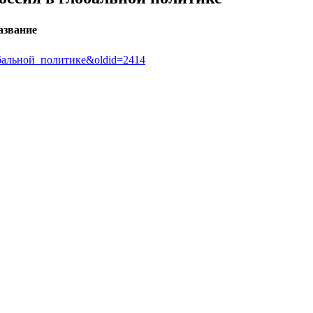
азвание
глобальной_политике&oldid=2414