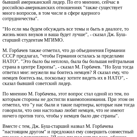
бывший американский лидер. По его мнению, сейчас в
российско-американских отношениях "также существует
много вопросов, в том числе в сфере ядерного
сотрудничества".
"Но если мы будем обсуждать все темы и быть в диалоге, то
жизнь моих внуков и ваша будет лучше", - сказал Дж. Буш-
старший студентам МГИМО.
М. Горбачев также отметил, что до объединения Германии
СССР предлагал, "чтобы Германия осталась за пределами
НАТО". "Это было бы неплохо, была бы большая нейтральная
страна в центре Европы", - сказал М. Горбачев. "Но Буш тогда
ответил мне: неужели вы боитесь немцев? Я сказал ему, что
немцев боитесь вы, поскольку хотите видеть их в НАТО", -
сказал бывший советский лидер.
По мнению М. Горбачева, этот вопрос стал одной из тем, по
которым стороны не достигли взаимопонимания. При этом он
отметил, что "у нас были и такие партнеры, которые нам тогда
говорили, что они настолько любят немцев, что не имеют
ничего против того, чтобы у немцев было две страны".
Вместе с тем, Дж. Буш-старший назвал М. Горбачева
"настоящим другом" и предложил ему совершить совместный