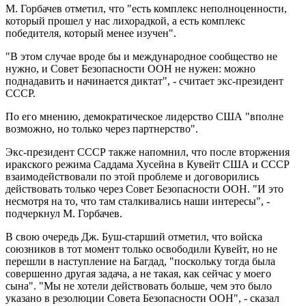
М. Горбачев отметил, что "есть комплекс неполноценности,
который прошел у нас лихорадкой, а есть комплекс
победителя, который менее изучен".
"В этом случае вроде бы и международное сообщество не
нужно, и Совет Безопасности ООН не нужен: можно
поднадавить и начинается диктат", - считает экс-президент
СССР.
По его мнению, демократическое лидерство США "вполне
возможно, но только через партнерство".
Экс-президент СССР также напомнил, что после вторжения
иракского режима Саддама Хусейна в Кувейт США и СССР
взаимодействовали по этой проблеме и договорились
действовать только через Совет Безопасности ООН. "И это
несмотря на то, что там сталкивались наши интересы", -
подчеркнул М. Горбачев.
В свою очередь Дж. Буш-старший отметил, что войска
союзников в тот момент только освободили Кувейт, но не
перешли в наступление на Багдад, "поскольку тогда была
совершенно другая задача, а не такая, как сейчас у моего
сына". "Мы не хотели действовать больше, чем это было
указано в резолюции Совета Безопасности ООН", - сказал