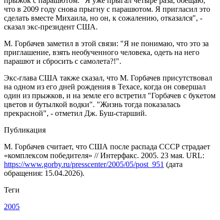
прыжок с парашютом. "Я уже прыгал четыре раза, обещаю,
что в 2009 году снова прыгну с парашютом. Я пригласил это
сделать вместе Михаила, но он, к сожалению, отказался", -
сказал экс-президент США.
М. Горбачев заметил в этой связи: "Я не понимаю, что это за
приглашение, взять необученного человека, одеть на него
парашют и сбросить с самолета?!".
Экс-глава США также сказал, что М. Горбачев присутствовал
на одном из его дней рождения в Техасе, когда он совершал
один из прыжков, и на земле его встретил "Горбачев с букетом
цветов и бутылкой водки". "Жизнь тогда показалась
прекрасной", - отметил Дж. Буш-старший.
Публикация
М. Горбачев считает, что США после распада СССР страдает
«комплексом победителя» // Интерфакс. 2005. 23 мая. URL:
https://www.gorby.ru/presscenter/2005/05/post_951
(дата
обращения: 15.04.2026).
Теги
2005