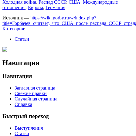
Холодная война
,
Распад СССР
,
США
,
Международные
отношения
,
Европа
,
Германия
Источник —
https://wiki.gorby.ru/w/index.php?
title=Горбачев_считает,_что_США_после_распада_СССР_страд
Категория
:
Статьи
Навигация
Навигация
Заглавная страница
Свежие правки
Случайная страница
Справка
Быстрый переход
Выступления
Статьи