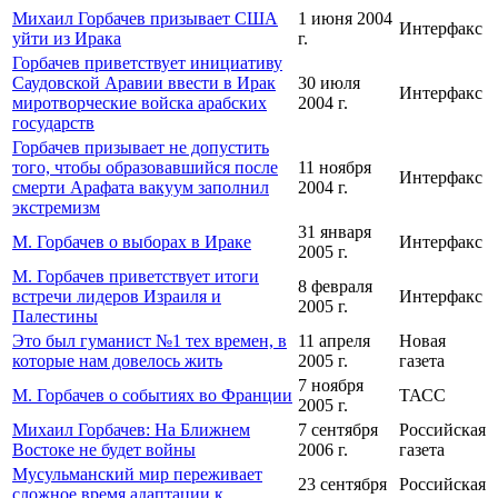
Михаил Горбачев призывает США
1 июня 2004
Интерфакс
уйти из Ирака
г.
Горбачев приветствует инициативу
Саудовской Аравии ввести в Ирак
30 июля
Интерфакс
миротворческие войска арабских
2004 г.
государств
Горбачев призывает не допустить
того, чтобы образовавшийся после
11 ноября
Интерфакс
смерти Арафата вакуум заполнил
2004 г.
экстремизм
31 января
М. Горбачев о выборах в Ираке
Интерфакс
2005 г.
М. Горбачев приветствует итоги
8 февраля
встречи лидеров Израиля и
Интерфакс
2005 г.
Палестины
Это был гуманист №1 тех времен, в
11 апреля
Новая
которые нам довелось жить
2005 г.
газета
7 ноября
М. Горбачев о событиях во Франции
ТАСС
2005 г.
Михаил Горбачев: На Ближнем
7 сентября
Российская
Востоке не будет войны
2006 г.
газета
Мусульманский мир переживает
23 сентября
Российская
сложное время адаптации к