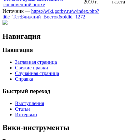
2010 г.
газета
современной эпохе
Источник —
https://wiki.gorby.ru/w/index.php?
title=Тег:Ближний_Восток&oldid=1272
Навигация
Навигация
Заглавная страница
Свежие правки
Случайная страница
Справка
Быстрый переход
Выступления
Статьи
Интервью
Вики-инструменты