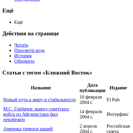
Ещё
Ещё
Действия на странице
Читать
Просмотр кода
История
Обновить
Статьи с тегом «Ближний Восток»
Дата
Название
Издание
публикации
10 февраля
Новый путь к миру и стабильности
El País
2004 г.
М.С. Горбачев: вывод советских
14 февраля
войск из Афганистана был
Интерфакс
2004 г.
неизбежен
2 апреля
Российская
Америка тревоги нашей
2004 г.
газета