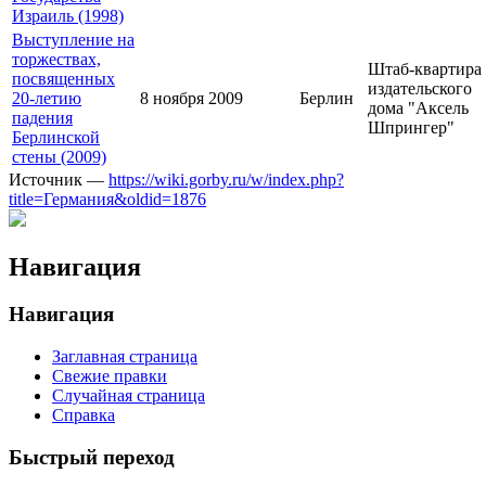
Израиль (1998)
Выступление на
торжествах,
Штаб-квартира
посвященных
издательского
20-летию
8 ноября 2009
Берлин
дома "Аксель
падения
Шпрингер"
Берлинской
стены (2009)
Источник —
https://wiki.gorby.ru/w/index.php?
title=Германия&oldid=1876
Навигация
Навигация
Заглавная страница
Свежие правки
Случайная страница
Справка
Быстрый переход