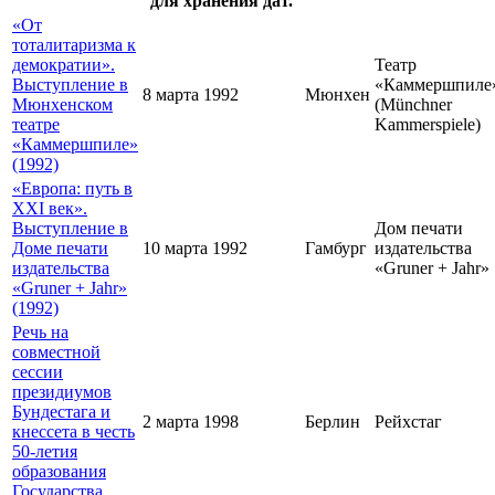
для хранения дат.
«От
тоталитаризма к
демократии».
Театр
Выступление в
«Каммершпиле
8 марта 1992
Мюнхен
Мюнхенском
(Münchner
театре
Kammerspiele)
«Каммершпиле»
(1992)
«Европа: путь в
XXI век».
Выступление в
Дом печати
Доме печати
10 марта 1992
Гамбург
издательства
издательства
«Gruner + Jahr»
«Gruner + Jahr»
(1992)
Речь на
совместной
сессии
президиумов
Бундестага и
2 марта 1998
Берлин
Рейхстаг
кнессета в честь
50-летия
образования
Государства