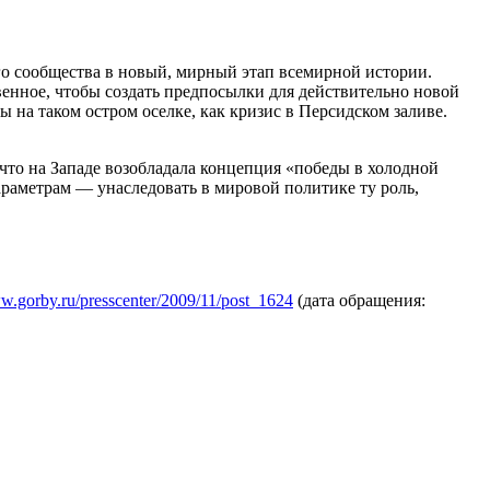
го сообщества в новый, мирный этап всемирной истории.
венное, чтобы создать предпосылки для действительно новой
на таком остром оселке, как кризис в Персидском заливе.
 что на Западе возобладала концепция «победы в холодной
араметрам — унаследовать в мировой политике ту роль,
ww.gorby.ru/presscenter/2009/11/post_1624
(дата обращения: