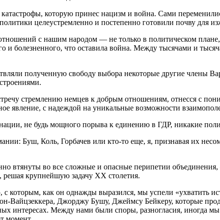
катастрофы, которую принес нацизм и война. Сами переменили
 политики целеустремленно и постепенно готовили почву для и
тношений с нашим народом — не только в политическом плане,
ого и болезненного, что оставила война. Между тысячами и тыс
ществляли полученную свободу выбора некоторые другие члены В
астроениями.
стречу стремлению немцев к добрым отношениям, отнесся с пон
ное явление, с надеждой на уникальные возможности взаимопол
 нации, не будь мощного порыва к единению в ГДР, никакие поли
ании: Буш, Коль, Горбачев или кто-то еще, я, признавая их нес
енно втянуты во все сложные и опасные перипетии объединения,
, решая крупнейшую задачу XX столетия.
с которым, как он однажды выразился, мы успели «ухватить ис
фон-Вайцзеккера, Джорджу Бушу, Джеймсу Бейкеру, которые про
ых интересах. Между нами были споры, разногласия, иногда мы 
т момент.