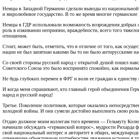
Немцы в Западной Германии сделали выводы из национальной 
и миролюбивое государство. В то же время многие германские
Немцы в ГДР использовали возможность возрождения добрых о
роль в изживании неприязни, враждебности, всего того тяжел
отношения.
Стоит, может быть, отметить, что в отличие от того, как осу
нации не был запятнан какими бы то ни было антирусскими н
Со своей стороны русский народ с открытой душой пошел нав
Советского Союза это было воспринято спокойно, как нормаль
Не будь глубоких перемен в ФРГ и воли ее граждан к единству
И когда меня спрашивают, кто главный герой объединения Герм
народ и русский народ!
Третье. Поколение политиков, которые оказались непосредств
холодной войны. И они сумели достойно выполнить свою роль
Отдаю должное моим коллегам того времени — Гельмуту Колю, 
начинали обсуждать «германский вопрос», мудрости Рихарда 
свой национальный интерес и авторитет в общих, международн
отвечавшие объективным потребностям движения истории в то