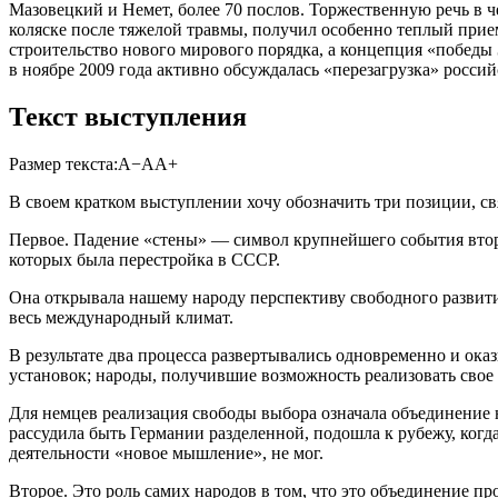
Мазовецкий и Немет, более 70 послов. Торжественную речь в че
коляске после тяжелой травмы, получил особенно теплый прие
строительство нового мирового порядка, а концепция «победы
в ноябре 2009 года активно обсуждалась «перезагрузка» росс
Текст выступления
Размер текста:
А−
А
А+
В своем кратком выступлении хочу обозначить три позиции, 
Первое. Падение «стены» — символ крупнейшего события втор
которых была перестройка в СССР.
Она открывала нашему народу перспективу свободного развити
весь международный климат.
В результате два процесса развертывались одновременно и ок
установок; народы, получившие возможность реализовать свое 
Для немцев реализация свободы выбора означала объединение 
рассудила быть Германии разделенной, подошла к рубежу, когда
деятельности «новое мышление», не мог.
Второе. Это роль самих народов в том, что это объединение пр