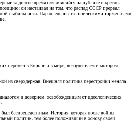
ервые за долгое время появившийся на публике в кресле-
позицию: он настаивал на том, что распад СССР прервал
дной стабильности. Параллельно с историческими торжествами
ве.
их перемен в Европе и в мире, возбудителем и мотором
дной из сверхдержав. Внешняя политика перестройки меняла
ь диалогом и доверием, освобожденным от идеологических
ь.
 был беспрецедентным. История, которая после войны
еальный политик, тем более положивший в основу своей