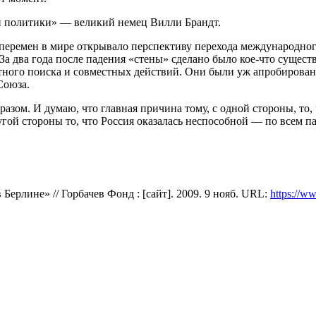
ой политики» — великий немец Вилли Брандт.
 перемен в мире открывало перспективу перехода международно
За два года после падения «стены» сделано было кое-что сущест
ного поиска и совместных действий. Они были уж апробированы 
Союза.
зом. И думаю, что главная причина тому, с одной стороны, то,
угой стороны то, что Россия оказалась неспособной — по всем п
ерлине» // Горбачев Фонд : [сайт]. 2009. 9 нояб. URL:
https://w