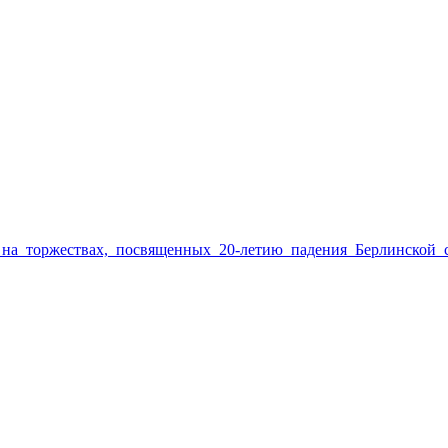
ление_на_торжествах,_посвященных_20-летию_падения_Берлинской