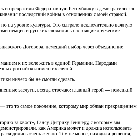
сь и превратили Федеративную Республику в демократическое
зживания последствий войны в отношениях с моей страной.
 но на уровне культуры. Это сыграло исключительно важную
ячами немцев и русских сложились настоящие дружеские
аршавского Договора, немецкий выбор через объединение
иманием к их воле жить в единой Германии. Народами
езных российско-немецких связей.
тики ничего бы не смогли сделать.
омненные заслуги, всегда отвечаю: главный герой — немецкий
 — это то самое поколение, которому мир обязан прекращением
торию за хвост», Гансу-Дитриху Геншеру, с которым мы
демонстрировали, как Америка может и должна использовать
расходились очень жестко. Тем не менее, находили решения,