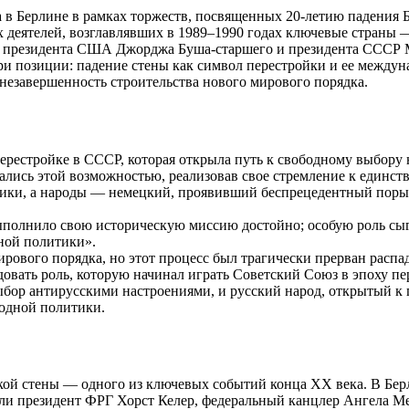
а в Берлине в рамках торжеств, посвященных 20-летию падения 
х деятелей, возглавлявших в 1989–1990 годах ключевые страны
я, президента США Джорджа Буша-старшего и президента СССР
три позиции: падение стены как символ перестройки и ее между
 незавершенность строительства нового мирового порядка.
ерестройке в СССР, которая открыла путь к свободному выбору 
лись этой возможностью, реализовав свое стремление к единств
ики, а народы — немецкий, проявивший беспрецедентный порыв
полнило свою историческую миссию достойно; особую роль сыг
ной политики».
рового порядка, но этот процесс был трагически прерван расп
довать роль, которую начинал играть Советский Союз в эпоху пе
выбор антирусскими настроениями, и русский народ, открытый к
одной политики.
нской стены — одного из ключевых событий конца ХХ века. В Бер
или президент ФРГ Хорст Келер, федеральный канцлер Ангела 