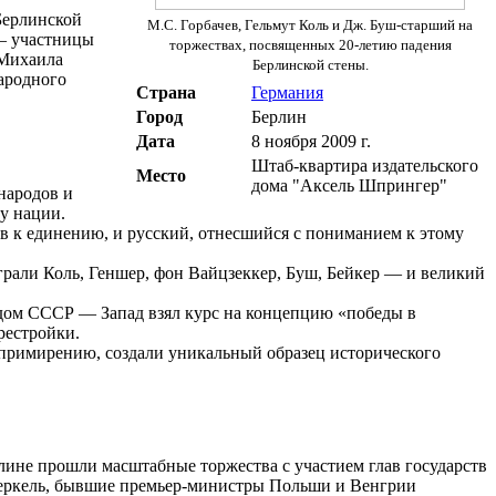
Берлинской
М.С. Горбачев, Гельмут Коль и Дж. Буш-старший на
 — участницы
торжествах, посвященных 20-летию падения
 Михаила
Берлинской стены.
народного
Страна
Германия
Город
Берлин
Дата
8 ноября 2009 г.
Штаб-квартира издательского
Место
дома "Аксель Шпрингер"
народов и
у нации.
 к единению, и русский, отнесшийся с пониманием к этому
рали Коль, Геншер, фон Вайцзеккер, Буш, Бейкер — и великий
адом СССР — Запад взял курс на концепцию «победы в
рестройки.
 примирению, создали уникальный образец исторического
лине прошли масштабные торжества с участием глав государств
Меркель, бывшие премьер-министры Польши и Венгрии