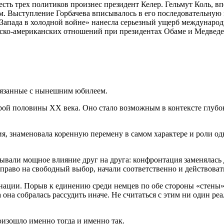
сть трех политиков произнес президент Келер. Гельмут Коль, вп
м. Выступление Горбачева вписывалось в его последовательную 
 Запада в холодной войне» нанесла серьезный ущерб междунаро
ийско-американских отношений при президентах Обаме и Медведе
связанные с нынешним юбилеем.
ой половины XX века. Оно стало возможным в контексте глубок
я, знаменовала коренную перемену в самом характере и роли о
азывали мощное влияние друг на друга: конфронтация заменялас
право на свободный выбор, начали соответственно и действоват
нации. Порыв к единению среди немцев по обе стороны «стены»
 она собралась рассудить иначе. Не считаться с этим ни один р
оизошло именно тогда и именно так.