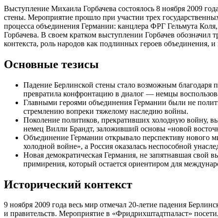
Выступление Михаила Горбачева состоялось 8 ноября 2009 год
стены. Мероприятие прошло при участии трех государственны
процесса объединения Германии: канцлера ФРГ Гельмута Кол
Горбачева. В своем кратком выступлении Горбачев обозначил 
контекста, роль народов как подлинных героев объединения, и
Основные тезисы
Падение Берлинской стены стало возможным благодаря п
превратила конфронтацию в диалог — немцы воспользова
Главными героями объединения Германии были не полит
стремлению вопреки тяжелому наследию войны.
Поколение политиков, прекративших холодную войну, вы
немец Вилли Брандт, заложивший основы «новой восточ
Объединение Германии открывало перспективу нового ми
холодной войне», а Россия оказалась неспособной унасле
Новая демократическая Германия, не запятнавшая свой 
примирения, который остается ориентиром для междунар
Исторический контекст
9 ноября 2009 года весь мир отмечал 20-летие падения Берли
и правительств. Мероприятие в «Фридрихштадтпаласт» посет