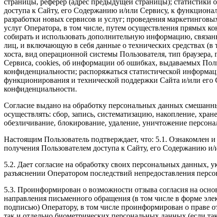
страницы, реферер (адрес предыдущей страницы); статистики 
доступа к Сайту, его Содержанию и/или Сервису, к функционал
разработки новых сервисов и услуг; проведения маркетингов
услуг Оператора, в том числе, путем осуществления прямых ко
собирать и использовать дополнительную информацию, связанн
лиц, и включающую в себя данные о технических средствах (в т
хоста, вид операционной системы Пользователя, тип браузера,
Сервиса, cookies, об информации об ошибках, выдаваемых Пол
конфиденциальности; распоряжаться статистической информаци
функционирования и технической поддержки Сайта и/или его С
конфиденциальности.
Согласие выдано на обработку персональных данных смешанн
осуществлять: сбор, запись, систематизацию, накопление, хран
обезличивание, блокирование, удаление, уничтожение персона
Настоящим Пользователь подтверждает, что: 5.1. Ознакомлен и
получения Пользователем доступа к Сайту, его Содержанию и/и
5.2. Дает согласие на обработку своих персональных данных, у
разъяснении Оператором последствий непредоставления персона
5.3. Проинформирован о возможности отзыва согласия на осн
направления письменного обращения (в том числе в форме эл
подписью) Оператору, в том числе проинформирован о праве о
так и отдельно биометрических персональных данных (если та