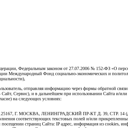
Федерации, Федеральным законом от 27.07.2006 № 152-ФЗ «О пе
ации Международный Фонд социально-экономических и политоло
циальности),
ьзователь, отправляя информацию через формы обратной связи (
 - Сайт, Сервис), и в дальнейшем при использовании Сайта и/ил
ласие) на следующих условиях:
 125167, Г. МОСКВА, ЛЕНИНГРАДСКИЙ ПР-КТ Д. 39, СТР. 14 (да
олнения соответствующих текстовых полей и/или прикрепленны
 посещении страниц Сайта: IP адрес, информация из cookies, инф