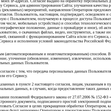
о моих IP-адресах. Согласие выдано на обработку персональных
у Сервиса, для администрирования Сайта; улучшения качества р
ых (рекламных) мероприятий, направления Оператором предложе
нтактов. Пользователь, настоящим, подтверждает, осведомлен и 
ую с Пользователем, получаемую в процессе доступа Пользовате
ом числе, мобильных устройствах) и способах технологического 
 географическое положение, данные о провайдере и иное), об ак
ьзователю, о скачанных файлах, видео, инструментах, а также
ей, связанной с функционированием Сайта и/или его Сервиса, 
ервиса и исполнения условий законодательства Российской Фед
ым (автоматизированным и неавтоматизированным) способом. В
ение, уточнение (обновление, изменение), извлечение, использов
льных данных Пользователя.
 согласен с тем, что передача персональных данных Пользовате
ли его Сервису.
казанных в пункте 2 настоящего согласия, лицам, указанным в пу
льных данных, в случаях, когда предоставление таких данных я
овании положений Федерального закона от 27.07.2006 № 152-ФЗ
ектронного документа, подписанного простой электронной под
тозвать Согласие в целях прекращения обработки Оператором, к
ковые будут запрошены Оператором и предоставлены Пользовате