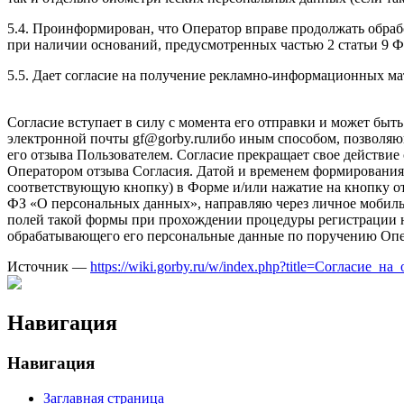
5.4. Проинформирован, что Оператор вправе продолжать обрабо
при наличии оснований, предусмотренных частью 2 статьи 9 Ф
5.5. Дает согласие на получение рекламно-информационных ма
Согласие вступает в силу с момента его отправки и может быт
электронной почты gf@gorby.ruлибо иным способом, позволяющ
его отзыва Пользователем. Согласие прекращает свое действие 
Оператором отзыва Согласия. Датой и временем формирования
соответствующую кнопку) в Форме и/или нажатие на кнопку отп
ФЗ «О персональных данных», направляю через личное мобил
полей такой формы при прохождении процедуры регистрации на
обрабатывающего его персональные данные по поручению Опер
Источник —
https://wiki.gorby.ru/w/index.php?title=Cогласие
Навигация
Навигация
Заглавная страница