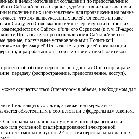
 данных в целях: исполнения соглашений по предоставлению
аботы Сайта и/или его Сервиса, удобства их использования и
ний и получения их Пользователем для продвижения на рынке
согласен, что для вышеуказанных целей, Оператор вправе
ля к Сайту, его Содержанию и/или Сервису, или от третьих
взаимодействия с Сайтом и/или его Сервисом (в т. ч. IP-адрес
тивности Пользователя при использовании Сайта и/или его
 иные данные, получаемые установленными Политикой
а также информацией Пользователя для целей организации
ерации, и разработанной в соответствии с ним Политикой
 процессе обработки персональных данных Оператор вправе
ание, передачу (распространение, предоставление, доступ),
ля может осуществляться Оператором в объеме, необходимом для
нкте 1 настоящего согласия, а также подтверждает о
вляется обязательным в соответствии с федеральным законом.
 «О персональных данных» путем личного обращения или
писью или усиленной квалифицированной электронной
ак всех указанных в пункте 2 Согласия персональных данных,
лем).