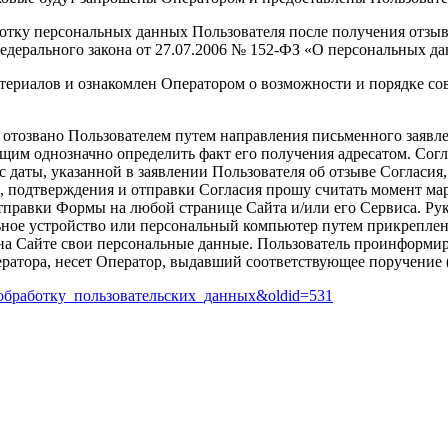
тку персональных данных Пользователя после получения отзыва 
едерального закона от 27.07.2006 № 152-ФЗ «О персональных д
териалов и ознакомлен Оператором о возможности и порядке сов
ь отозвано Пользователем путем направления письменного заявл
им однозначно определить факт его получения адресатом. Согла
с даты, указанной в заявлении Пользователя об отзыве Согласия
, подтверждения и отправки Согласия прошу считать момент ма
равки Формы на любой странице Сайта и/или его Сервиса. Руково
ьное устройство или персональный компьютер путем прикреплен
 Сайте свои персональные данные. Пользователь проинформиров
атора, несет Оператор, выдавший соответствующее поручение (
_на_обработку_пользовательских_данных&oldid=531