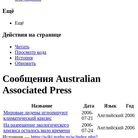
Ещё
Ещё
Действия на странице
Читать
Просмотр кода
История
Обновить
Сообщения Australian
Associated Press
Название
Дата
Язык
Год
Мировые лидеры игнорируют
2006-
Английский
2006
климатический кризис
07-21
На разрешение экологического
2006-
Английский
2006
кризиса осталось мало времени
07-24
Источник —
https://wiki.gorby.ru/w/index.php?