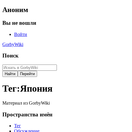
Аноним
Вы не вошли
Войти
GorbyWiki
Поиск
Тег
:
Япония
Материал из GorbyWiki
Пространства имён
Тег
Обсуждение