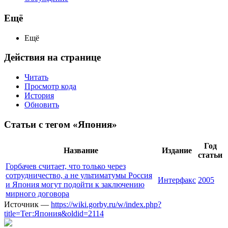
Ещё
Ещё
Действия на странице
Читать
Просмотр кода
История
Обновить
Статьи с тегом «Япония»
Год
Название
Издание
статьи
Горбачев считает, что только через
сотрудничество, а не ультиматумы Россия
Интерфакс
2005
и Япония могут подойти к заключению
мирного договора
Источник —
https://wiki.gorby.ru/w/index.php?
title=Тег:Япония&oldid=2114