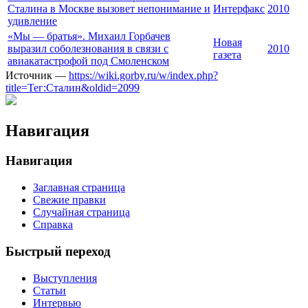
Сталина в Москве вызовет непонимание и
Интерфакс
2010
удивление
«Мы — братья». Михаил Горбачев
Новая
выразил соболезнования в связи с
2010
газета
авиакатастрофой под Смоленском
Источник —
https://wiki.gorby.ru/w/index.php?
title=Тег:Сталин&oldid=2099
Навигация
Навигация
Заглавная страница
Свежие правки
Случайная страница
Справка
Быстрый переход
Выступления
Статьи
Интервью