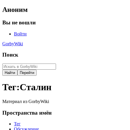
Аноним
Вы не вошли
Войти
GorbyWiki
Поиск
Тег
:
Сталин
Материал из GorbyWiki
Пространства имён
Тег
Обсуждение