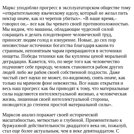
Маркс уподоблял прогресс в эксплуататорском обществе тому
«отвратительному языческому идолу, который не желал пить
нектар иначе, как из черепов убитых». «В наше время,–
говорил он,– все как бы чревато своей противоположностью.
Мы видим, что машины, обладающие чудесной силой
сокращать и делать плодотворнее человеческий труд,
приносят людям голод и изнурение. Новые, до сих пор
неизвестные источники богатства благодаря каким-то
странным, непонятным чарам превращаются в источники
нищеты. Победы техники как бы куплены ценой моральной
деградации. Кажется, что, по мере того как человечество
подчиняет себе природу, человек становится рабом других
людей либо же рабом своей собственной подлости. Даже
чистый свет науки не может, по-видимому, сиять иначе, как
только на мрачном фоне невежества. Все наши открытия и
весь наш прогресс как бы приводят к тому, что материальные
силы наделяются интеллектуальной жизнью, а человеческая
жизнь, лишенная своей интеллектуальной стороны,
низводится до степени простой материальной силы».
Марксов анализ поражает своей исторической
масштабностью, меткостью и глубиной. Применительно к
буржуазной действительности двадцатого века он, пожалуй,
стал еще более актуальным, чем в веке девятнадцатом. С