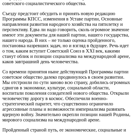
советского социалистического общества.
Съезду предстоит обсудить и принять новую редакцию
Программы КПСС, изменения в Уставе партии, Основные
направления развития народного хозяйства на пятилетку и
перспективу. Едва ли надо говорить, сколь огромное значение
имеют эти документы для нашей партии, нашего государства,
нашего народа. В них – не только оценка пройденного,
постановка назревших задач, но и взгляд в будущее. Речь идет
о том, каким вступит Советский Союз в XXI век, какими
станут облик и позиции социализма на международной арене,
каков завтрашний день человечества.
Со времени принятия ныне действующей Программы партии
советское общество далеко продвинулось в своем развитии.
Мы отстроили по сути заново всю страну, добились огромных
сдвигов в экономике, культуре, социальной области,
воспитали поколения созидателей нового общества. Открыли
человечеству дорогу в космос. Обеспечили военно-
стратегический паритет, что существенно ограничило
агрессивные планы и возможности империализма развязать
ядерную войну. Значительно окрепли позиции нашей Родины,
мирового социализма на международной арене.
Пройденный страной путь, ее экономические, социальные и