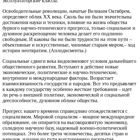
эксплуататорские классы.
Освободительные революции, начатые Великим Октябрем,
определяют облик XX века. Сколь бы ни были значительны
достижения науки и техники, влияние на жизнь общества
бурного научно-технического прогресса, только социальное и
духовное раскрепощение человека делает его подлинно
свободным. И каковы бы ни были трудности на этом пути –
объективные и искусственные, чинимые старым миром,– ход
истории неотвратим. (Аплодисменты.)
Социальные сдвиги века видоизменяют условия дальнейшего
общественного развития. Вступают в действие новые
экономические, политические и научно-технические,
внутренние и международные факторы. Возрастает
взаимосвязанность государств и народов. Все это предъявляет
к каждому государству особенно жесткие требования – идет
ли речь о внешней политике, экономической и социальной
дееспособности, духовном облике общества.
Прогресс нашего времени справедливо отождествляется с
социализмом. Мировой социализм – мощное международное
образование, он опирается на высокоразвитую экономику,
солидную научную базу, надежный военно-политический
потенциал. Это более трети человечества, десятки стран и
народов, идущие по пути всестороннего раскрытия