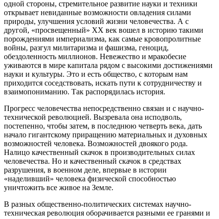
одной стороны, стремительное развитие науки и техники
открывает невиданные возможности овладения силами
природы, улучшения условий жизни человечества. А с
другой, «просвещенный» XX век вошел в историю такими
порождениями империализма, как самые кровопролитные
войны, разгул милитаризма и фашизма, геноцид,
обездоленность миллионов. Невежество и мракобесие
уживаются в мире капитала рядом с высокими достижениями
науки и культуры. Это и есть общество, с которым нам
приходится соседствовать, искать пути к сотрудничеству и
взаимопониманию. Так распорядилась история.
Прогресс человечества непосредственно связан и с научно-
технической революцией. Вызревала она исподволь,
постепенно, чтобы затем, в последнюю четверть века, дать
начало гигантскому приращению материальных и духовных
возможностей человека. Возможностей двоякого рода.
Налицо качественный скачок в производительных силах
человечества. Но и качественный скачок в средствах
разрушения, в военном деле, впервые в истории
«наделивший» человека физической способностью
уничтожить все живое на Земле.
В разных общественно-политических системах научно-
техническая революция оборачивается разными ее гранями и