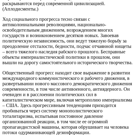
раскрываются перед современной цивилизацией.
(Аплодисменты.)
Ход социального прогресса тесно связан с
антиколониальными революциями, национально-
освободительным движением, возрождением многих
государств и возникновением десятков новых. Завоевав
политическую независимость, они ведут тяжелую борьбу за
преодоление отсталости, бедности, подчас отчаянной нищеты
– всего тяжелого наследия рабского прошлого. Бесправные
объекты империалистической политики в прошлом, они
вышли на дорогу самостоятельного исторического творчества.
Общественный прогресс находит свое выражение в развитии
международного коммунистического и рабочего движения, в
развертывании нового массового демократического движения
современности, в том числе антивоенного, антиядерного. Он
очевиден и в расслоении политических сил в
капиталистическом мире, включая метрополию империализма
– США. Здесь прогрессивным тенденциям приходится
пробиваться через систему монополистического
тоталитаризма, испытывая постоянное давление
организованной реакции, в том числе ее огромной
пропагандистской машины, которая обрушивает на человека
потоки одурманивающей дезинформации.