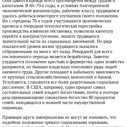
Обостряются прежде всего противоречия между трудом и
капиталом. В 60–70-е годы, в условиях благоприятной
экономической конъюнктуры, рабочему классу, трудящимся
удалось добиться некоторого улучшения своего положения.
Но с середины 70-х годов участившиеся экономические
кризисы и очередная технологическая перестройка
производства изменили обстановку, позволили капиталу
перейти в контрнаступление, лишить трудящихся
значительной части их социальных завоеваний. По ряду
показателей уровня жизни трудящиеся оказались
отброшенными на много лет назад. Рекордной для всего
послевоенного периода является безработица. Заметно
ухудшается положение крестьян и фермерства: одни хозяйства
разоряются, их бывшие владельцы пополняют ряды людей
наемного труда. Другие попадают в кабальную зависимость
от крупных сельскохозяйственных монополий и банков.
Углубляется, становится все более разительным социальное
расслоение. В США, например, один процент самых
состоятельных семей владеет богатствами, почти в полтора
раза превышающими совокупное богатство 80 процентов
семей, находящихся в нижней части имущественной
пирамиды.
Правящие круги империализма не могут не понимать, что
подобное положение чревато социальными взрывами,