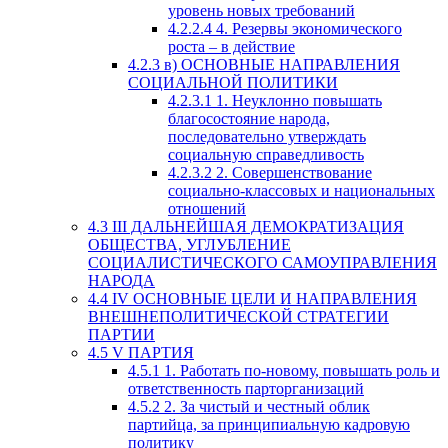
уровень новых требований
4.2.2.4
4. Резервы экономического
роста – в действие
4.2.3
в) ОСНОВНЫЕ НАПРАВЛЕНИЯ
СОЦИАЛЬНОЙ ПОЛИТИКИ
4.2.3.1
1. Неуклонно повышать
благосостояние народа,
последовательно утверждать
социальную справедливость
4.2.3.2
2. Совершенствование
социально-классовых и национальных
отношений
4.3
III ДАЛЬНЕЙШАЯ ДЕМОКРАТИЗАЦИЯ
ОБЩЕСТВА, УГЛУБЛЕНИЕ
СОЦИАЛИСТИЧЕСКОГО САМОУПРАВЛЕНИЯ
НАРОДА
4.4
IV ОСНОВНЫЕ ЦЕЛИ И НАПРАВЛЕНИЯ
ВНЕШНЕПОЛИТИЧЕСКОЙ СТРАТЕГИИ
ПАРТИИ
4.5
V ПАРТИЯ
4.5.1
1. Работать по-новому, повышать роль и
ответственность парторганизаций
4.5.2
2. За чистый и честный облик
партийца, за принципиальную кадровую
политику