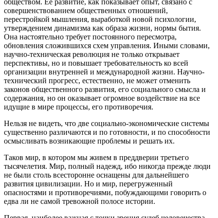
обществом. Ее развитие, как показывает опыт, связано с
совершенствованием общественных отношений,
перестройкой мышления, выработкой новой психологии,
утверждением динамизма как образа жизни, нормы бытия.
Она настоятельно требует постоянного пересмотра,
обновления сложившихся схем управления. Иными словами,
научно-техническая революция не только открывает
перспективы, но и повышает требовательность ко всей
организации внутренней и международной жизни. Научно-
технический прогресс, естественно, не может отменить
законов общественного развития, его социального смысла и
содержания, но он оказывает огромное воздействие на все
идущие в мире процессы, его противоречия.
Нельзя не видеть, что две социально-экономические системы
существенно различаются и по готовности, и по способности
осмысливать возникающие проблемы и решать их.
Таков мир, в котором мы живем в преддверии третьего
тысячелетия. Мир, полный надежд, ибо никогда прежде люди
не были столь всесторонне оснащены для дальнейшего
развития цивилизации. Но и мир, перегруженный
опасностями и противоречиями, побуждающими говорить о
едва ли не самой тревожной полосе истории.
Первая, наиболее важная с точки зрения судеб человечества,