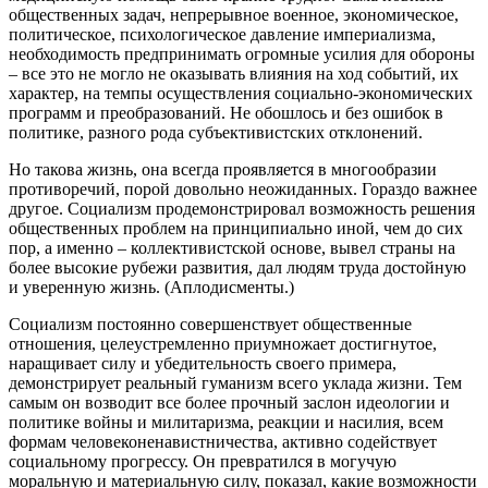
общественных задач, непрерывное военное, экономическое,
политическое, психологическое давление империализма,
необходимость предпринимать огромные усилия для обороны
– все это не могло не оказывать влияния на ход событий, их
характер, на темпы осуществления социально-экономических
программ и преобразований. Не обошлось и без ошибок в
политике, разного рода субъективистских отклонений.
Но такова жизнь, она всегда проявляется в многообразии
противоречий, порой довольно неожиданных. Гораздо важнее
другое. Социализм продемонстрировал возможность решения
общественных проблем на принципиально иной, чем до сих
пор, а именно – коллективистской основе, вывел страны на
более высокие рубежи развития, дал людям труда достойную
и уверенную жизнь. (Аплодисменты.)
Социализм постоянно совершенствует общественные
отношения, целеустремленно приумножает достигнутое,
наращивает силу и убедительность своего примера,
демонстрирует реальный гуманизм всего уклада жизни. Тем
самым он возводит все более прочный заслон идеологии и
политике войны и милитаризма, реакции и насилия, всем
формам человеконенавистничества, активно содействует
социальному прогрессу. Он превратился в могучую
моральную и материальную силу, показал, какие возможности