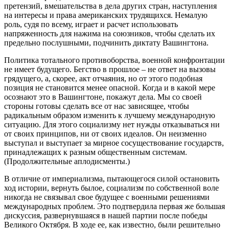
претензий, вмешательства в дела других стран, наступления
на интересы и права американских трудящихся. Немалую
роль, судя по всему, играет и расчет использовать
напряженность для нажима на союзников, чтобы сделать их
предельно послушными, подчинить диктату Вашингтона.
Политика тотального противоборства, военной конфронтации
не имеет будущего. Бегство в прошлое – не ответ на вызовы
грядущего, а, скорее, акт отчаяния, но от этого подобная
позиция не становится менее опасной. Когда и в какой мере
осознают это в Вашингтоне, покажут дела. Мы со своей
стороны готовы сделать все от нас зависящее, чтобы
радикальным образом изменить к лучшему международную
ситуацию. Для этого социализму нет нужды отказываться ни
от своих принципов, ни от своих идеалов. Он неизменно
выступал и выступает за мирное сосуществование государств,
принадлежащих к разным общественным системам.
(Продолжительные аплодисменты.)
В отличие от империализма, пытающегося силой остановить
ход истории, вернуть былое, социализм по собственной воле
никогда не связывал свое будущее с военными решениями
международных проблем. Это подтвердила первая же большая
дискуссия, развернувшаяся в нашей партии после победы
Великого Октября. В ходе ее, как известно, были решительно