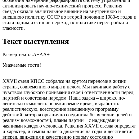
обозначил намерение реформировать систему управления и
активизировать научно-технический прогресс. Решения
съезда оказали значительное влияние на внутреннюю и
внешнюю политику СССР во второй половине 1980-х годов и
стали одним из этапов перехода к политике перестройки и
гласности.
Текст выступления
Размер текста:
А−
А
А+
Уважаемые гости!
XXVII съезд КПСС собрался на крутом переломе в жизни
страны, современного мира в целом. Мы начинаем работу с
чувством глубокого понимания своей ответственности перед
партией и советским народом. Наша задача – широко, по-
ленински осмыслить переживаемое время, выработать
реалистическую, всесторонне взвешенную программу
действий, которая органично соединила бы величие целей и
реализм возможностей, планы партии – с надеждами и
чаяниями каждого человека. Решения XXVII съезда определят
и характер, и темпы нашего движения на годы и десятилетия
вперед, движения к качественно новому состоянию