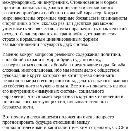
международных, ни внутренних. Столкновение и борьба
противоположных подходов к перспективам мирового
развития приобрели особенно сложный характер. Когда в
мире накоплены огромные ядерные боезапасы и специалисты
спорят лишь о том, сколько раз или десятков раз можно
уничтожить человечество, самая пора начинать практический
отход от балансирования на грани войны, от равновесия
страха к нормальным цивилизованным формам
взаимоотношений государств двух систем.
Именно вокруг вопросов реального содержания политики,
способной сохранить мир, и будет, судя по всему,
развертываться основная борьба в предстоящие годы. Борьба
сложная, многоплановая, ибо мы имеем дело с обществом,
руководящие круги которого не хотят трезво оценивать
реальности мира и его перспективы, делать серьезные выводы
из собственного и чужого опыта. Все это – показатель износа
его внутренних «иммунных систем», социального
одряхления, что снижает вероятность крупных изменений в
политике господствующих сил, повышает степень ее
безрассудности.
Вот почему в сложившемся положении очень непросто
прогнозировать будущее отношений между
социалистическими и капиталистическими странами, СССР и