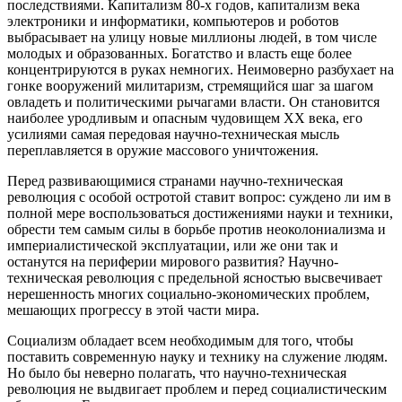
последствиями. Капитализм 80-х годов, капитализм века
электроники и информатики, компьютеров и роботов
выбрасывает на улицу новые миллионы людей, в том числе
молодых и образованных. Богатство и власть еще более
концентрируются в руках немногих. Неимоверно разбухает на
гонке вооружений милитаризм, стремящийся шаг за шагом
овладеть и политическими рычагами власти. Он становится
наиболее уродливым и опасным чудовищем XX века, его
усилиями самая передовая научно-техническая мысль
переплавляется в оружие массового уничтожения.
Перед развивающимися странами научно-техническая
революция с особой остротой ставит вопрос: суждено ли им в
полной мере воспользоваться достижениями науки и техники,
обрести тем самым силы в борьбе против неоколониализма и
империалистической эксплуатации, или же они так и
останутся на периферии мирового развития? Научно-
техническая революция с предельной ясностью высвечивает
нерешенность многих социально-экономических проблем,
мешающих прогрессу в этой части мира.
Социализм обладает всем необходимым для того, чтобы
поставить современную науку и технику на служение людям.
Но было бы неверно полагать, что научно-техническая
революция не выдвигает проблем и перед социалистическим