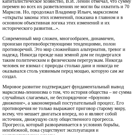
капиталистическое хозяйство, В.И. Ленин отмечал, что сумму
перемен во всех их разветвлениях не могли бы охватить и 70
Марксов. Но, продолжал Владимир Ильич, марксизмом
«открыты законы этих изменений, показана в главном и в
основном объективная логика этих изменений и их
исторического развития...».
Современный мир сложен, многообразен, динамичен,
пронизан противоборствующими тенденциями, полон
противоречий. Это мир сложнейших альтернатив, тревог и
надежд. Никогда прежде наш земной дом не подвергался
таким политическим и физическим перегрузкам. Никогда
человек не взимал с природы столько дани и никогда не
оказывался столь уязвимым перед мощью, которую сам же
создал.
Мировое развитие подтверждает фундаментальный вывод
марксизма-ленинизма о том, что история общества – не сумма
случайных слагаемых, не беспорядочное «броуново
движение», а закономерный поступательный процесс. Его
противоречия не только выражают приговор старому миру,
всему, что мешает двигаться вперед, но и являют собой
источник, движущую силу общественного прогресса.
Прогресса, который разворачивается в условиях борьбы,
неизбежной, пока существуют эксплуатация и