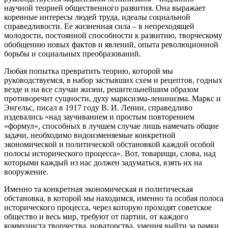
научной теорией общественного развития. Она выражает
коренные интересы людей труда, идеалы социальной
справедливости. Ее жизненная сила – в непреходящей
молодости, постоянной способности к развитию, творческому
обобщению новых фактов и явлений, опыта революционной
борьбы и социальных преобразований.
Любая попытка превратить теорию, которой мы
руководствуемся, в набор застывших схем и рецептов, годных
везде и на все случаи жизни, решительнейшим образом
противоречит сущности, духу марксизма-ленинизма. Маркс и
Энгельс, писал в 1917 году В. И. Ленин, справедливо
издевались «над заучиванием и простым повторением
«формул», способных в лучшем случае лишь намечать общие
задачи, необходимо видоизменяемые конкретной
экономической и политической обстановкой каждой особой
полосы исторического процесса». Вот, товарищи, слова, над
которыми каждый из нас должен задуматься, взять их на
вооружение.
Именно та конкретная экономическая и политическая
обстановка, в которой мы находимся, именно та особая полоса
исторического процесса, через которую проходят советское
общество и весь мир, требуют от партии, от каждого
коммуниста творчества, новаторства, умения выйти за рамки