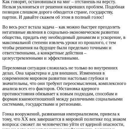
Как говорят, остановишься на миг – отстанешь на версту.
Нельзя уклоняться от решения назревших проблем. Подобная
позиция слишком дорого обходится стране, государству,
партии. И давайте скажем об этом в полный голос!
Во весь рост встала задача – как можно быстрее преодолеть
негативные явления в социально-экономическом развитии
общества, придать ему необходимый динамизм и ускорение, в
максимальной степени извлечь уроки из прошлого, с тем
чтобы решения на будущее были предельно точными и
ответственными, а конкретные действия –
целеустремленными и эффективными.
Переломная ситуация сложилась не только во внутренних
делах. Она характерна и для внешних. Изменения в
современном мировом развитии настолько глубоки и
значительны, что они требуют переосмысления, комплексного
анализа всех его факторов. Обстановка ядерного
противостояния обязывает к новым подходам, способам и
формам взаимоотношений между различными социальными
системами, государствами и регионами.
Гонка вооружений, развязанная империализмом, привела к
тому, что XX век завершается в мировой политике под знаком
вопроса: сможет ли человечество уйти от ядерной опасности,