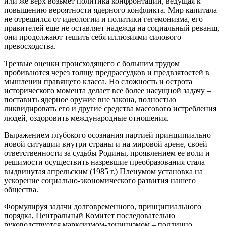
или же верх возьмет политика конфронтации, ведущая к
повышению вероятности ядерного конфликта. Мир капитала
не отрешился от идеологии и политики гегемонизма, его
правителей еще не оставляет надежда на социальный реванш,
они продолжают тешить себя иллюзиями силового
превосходства.
Трезвые оценки происходящего с большим трудом
пробиваются через толщу предрассудков и предвзятостей в
мышлении правящего класса. Но сложность и острота
исторического момента делает все более насущной задачу –
поставить ядерное оружие вне закона, полностью
ликвидировать его и другие средства массового истребления
людей, оздоровить международные отношения.
Выражением глубокого осознания партией принципиально
новой ситуации внутри страны и на мировой арене, своей
ответственности за судьбы Родины, проявлением ее воли и
решимости осуществить назревшие преобразования стала
выдвинутая апрельским (1985 г.) Пленумом установка на
ускорение социально-экономического развития нашего
общества.
Формулируя задачи долговременного, принципиального
порядка, Центральный Комитет последовательно
руководствуется марксизмом-ленинизмом – подлинно