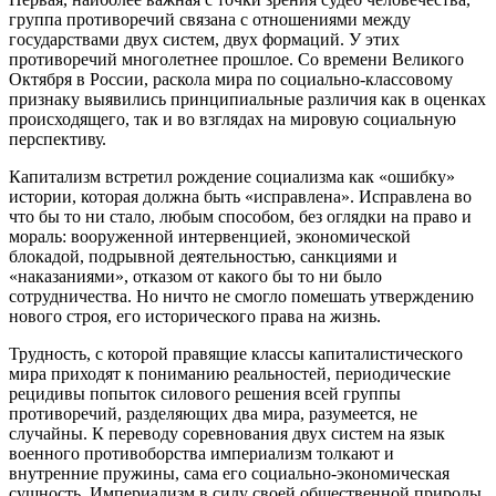
группа противоречий связана с отношениями между
государствами двух систем, двух формаций. У этих
противоречий многолетнее прошлое. Со времени Великого
Октября в России, раскола мира по социально-классовому
признаку выявились принципиальные различия как в оценках
происходящего, так и во взглядах на мировую социальную
перспективу.
Капитализм встретил рождение социализма как «ошибку»
истории, которая должна быть «исправлена». Исправлена во
что бы то ни стало, любым способом, без оглядки на право и
мораль: вооруженной интервенцией, экономической
блокадой, подрывной деятельностью, санкциями и
«наказаниями», отказом от какого бы то ни было
сотрудничества. Но ничто не смогло помешать утверждению
нового строя, его исторического права на жизнь.
Трудность, с которой правящие классы капиталистического
мира приходят к пониманию реальностей, периодические
рецидивы попыток силового решения всей группы
противоречий, разделяющих два мира, разумеется, не
случайны. К переводу соревнования двух систем на язык
военного противоборства империализм толкают и
внутренние пружины, сама его социально-экономическая
сущность. Империализм в силу своей общественной природы