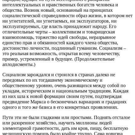
интеллектуальных и нравственных богатств человека и
общества. Возник новый, основанный на принципах
социалистической справедливости образ жизни, в котором нет
ни угнетателей, ни угнетаемых, ни эксплуататоров, ни
эксплуатируемых, где власть принадлежит народу. Его
отличительные черты – коллективизм и товарищеская
взаимопомощь, торжество идей свободы, неразрывное
единство прав и обязанностей каждого члена общества,
достоинство личности, подлинный гуманизм. Социализм –
это реальная возможность, открытая всему человечеству,
пример, устремленный в будущее. (Продолжительные
аплодисменты.)
Социализм зарождался и строился в странах далеко не
передовых по их тогдашнему экономическому и
общественному уровню, очень разнящихся между собой по
укладам, историческим и национальным традициям. Каждая
из них шла к новой формации своим путем, подтверждая
предвидение Маркса о бесконечных вариациях и градациях
одного и того же базиса в его конкретных проявлениях.
Пути эти не были гладкими или простыми. Поднять отсталое
или разоренное хозяйство, научить миллионы людей
элементарной грамотности, дать им кров, пищу, бесплатную
медицинскую помощь было крайне трудно. Сама новизна