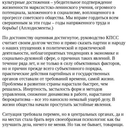
культурные достижения – убедительное подтверждение
жизненности марксистско-ленинского учения, огромного
потенциала, заложенного в социализме, воплощенного в
прогрессе советского общества. Мы вправе гордиться всем
свершенным за эти годы – годы напряженного труда и
борьбы! (Аплодисменты.)
По достоинству оценивая достигнутое, руководство КПСС
считает своим долгом честно и прямо сказать партии и народу
о наших упущениях в политической и практической
деятельности, неблагоприятных тенденциях в экономике и
социально-духовной сфере, о причинах таких явлений. В
течение ряда лет, и не только в силу объективных факторов,
но и причин прежде всего субъективного порядка,
практические действия партийных и государственных
органов отставали от требований времени, самой жизни.
Проблемы в развитии страны нарастали быстрее, чем
решались. Инертность, застылость форм и методов
управления, снижение динамизма в работе, нарастание
бюрократизма – все это наносило немалый ущерб делу. В
жизни общества начали проступать застойные явления.
Ситуация требовала перемен, но в центральных органах, да и
на местах стала брать верх своеобразная психология: как бы
улучшить дела, ничего не меняя. Но так не бывает, товарищи.