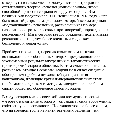
отвергнуты взгляды «левых коммунистов» и троцкистов,
отстаивавших теорию «революционной войны», якобы
способной принести социализм в другие страны. Эта
позиция, как подчеркивал В.И. Ленин еще в 1918 году, «шла
бы в полный разрыв с марксизмом, который всегда отрицал
«подталкивание» революций, развивающихся по мере
назревания остроты классовых противоречий, порождающих
революции»1. Мы и сегодня твердо убеждены: подталкивать
революцию извне, тем более военными средствами,
бесполезно и недопустимо.
Проблемы и кризисы, переживаемые миром капитала,
возникают в его собственных недрах, представляют собой
закономерный результат внутренних антагонистических
противоречий старого общества. В этом смысле капитализм,
развиваясь, отрицает себя сам. Будучи не в силах сладить с
обострением проблем нисходящей фазы развития
капитализма, правящие круги империалистических стран
прибегают к средствам и методам, заведомо неспособным
спасти общество, обреченное самой историей.
В ходу сегодня миф о советской или коммунистической
«угрозе», назначение которого – оправдать гонку вооружений,
собственную агрессивность. Но становится все более ясным,
что на военной тропе не найти разумных решений – ни