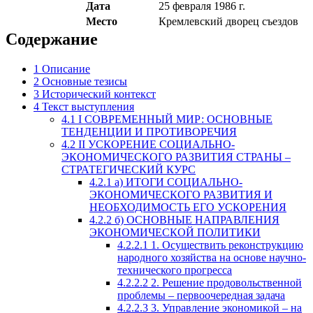
Дата
25 февраля 1986 г.
Место
Кремлевский дворец съездов
Содержание
1
Описание
2
Основные тезисы
3
Исторический контекст
4
Текст выступления
4.1
I СОВРЕМЕННЫЙ МИР: ОСНОВНЫЕ
ТЕНДЕНЦИИ И ПРОТИВОРЕЧИЯ
4.2
II УСКОРЕНИЕ СОЦИАЛЬНО-
ЭКОНОМИЧЕСКОГО РАЗВИТИЯ СТРАНЫ –
СТРАТЕГИЧЕСКИЙ КУРС
4.2.1
а) ИТОГИ СОЦИАЛЬНО-
ЭКОНОМИЧЕСКОГО РАЗВИТИЯ И
НЕОБХОДИМОСТЬ ЕГО УСКОРЕНИЯ
4.2.2
б) ОСНОВНЫЕ НАПРАВЛЕНИЯ
ЭКОНОМИЧЕСКОЙ ПОЛИТИКИ
4.2.2.1
1. Осуществить реконструкцию
народного хозяйства на основе научно-
технического прогресса
4.2.2.2
2. Решение продовольственной
проблемы – первоочередная задача
4.2.2.3
3. Управление экономикой – на