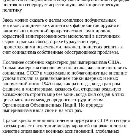
постоянно генерирует агрессивную, авантюристическую
политику.
Здесь можно сказать о целом комплексе побудительных
мотивов: хищнических аппетитах фабрикантов оружия и
влиятельных военно-бюрократических группировок,
корыстной заинтересованности монополий в источниках
сырья и рынках сбыта, страхе буржуазии перед
происходящими переменами, наконец, попытках решить за
счет социализма собственные обостряющиеся проблемы.
Последнее особенно характерно для империализма США.
Только имперская идеология и политика, желание поставить
социализм, СССР в максимально неблагоприятные внешние
условия стояли за развязыванием гонки ядерных и иных
вооружений после 1945 года, как раз тогда, когда разгром
фашизма и милитаризма, казалось бы, открывал реальную
возможность строить мир без войн, когда был создан в этих
целях механизм международного сотрудничества –
Организация Объединенных Наций. Но природа
империализма взяла свое и на этот раз.
Правое крыло монополистической буржуазии США и сегодня
рассматривает нагнетание международной напряженности в
качестве оправдания военных ассигнований, глобальных