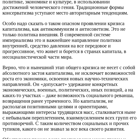
политике, экономике и культуре, в использовании
достижений человеческого гения. Традиционные формы
консерватизма уступают место авторитарным тенденциям.
Особо надо сказать о таком опасном проявлении кризиса
капитализма, как антикоммунизм и антисоветизм. Это не
только политика внешняя. В современной системе
империализма это и важнейшее направление политики
внутренней, средство давления на все передовое и
прогрессивное, что живет и борется в странах капитала, в
несоциалистической части мира.
Верно, что и нынешний этап общего кризиса не несет с собой
абсолютного застоя капитализма, не исключает возможностей
роста его экономики, освоения новых научно-технических
направлений. Он «допускает» удержание конкретных
экономических, военных, политических, иных позиций, а на
каких-то участках – даже возможность социального реванша,
возвращения ранее утраченного. Но капитализм, не
располагая позитивными целями и ориентирами,
выражающими интересы трудящихся масс, сталкивается ныне
с небывалым переплетением, взаимоусилением всех групп его
противоречий. С таким количеством социальных и прочих
тупиков, какого он не знавал за все века своего развития.