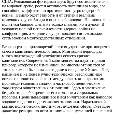
США. Решающими факторами здесь будут соотношение сил
на мировой арене, рост и активность потенциала мира, его
способность эффективно противостоять угрозе ядерной
войны. Немало будет зависеть и от степени реализма
правящих кругов Запада в оценке обстановки. Но плохо, если
политики бывают слепы не только глазами, но и душой. В
условиях полной неприемлемости ядерной войны не
конфронтация, а мирное сосуществование систем должно
стать законом межгосударственных отношений.
Вторая группа противоречий – это внутренние противоречия
самого капиталистического мира. Минувший период дал
много подтверждений углубления общего кризиса
капитализма. Современный капитализм, эксплуататорская
природа которого не изменилась, во многом отличается от
того, каким он был в начале и даже в середине XX века. Под
влиянием и на фоне научно-технической революции еще
острее становится конфликт между гигантски выросшими
производительными силами и частнособственническим
характером общественных отношений. Здесь и увеличение
безработицы, обострение всего комплекса социальных
проблем. Пронизывающий все и вся милитаризм как наиболее
ходовое средство подстегивания экономики. Нарастающий
кризис политических институтов, духовной сферы. Гнетущее
давление реакции по всем линиям – во внутренней и внешней