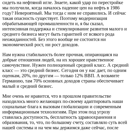
сидеть на нефтяной игле. Знаете, какой удар по перестройке
мы получили, когда началось падение цен на нефть в 1986
году? Невероятный. Мы тогда с ним не справились. И сейчас
такая опасность существует. Поэтому модернизация
обрабатывающей промышленности и, я бы сказал,
интенсивная поддержка и стимулирование развития малого и
среднего бизнеса могут быть гарантией от всякого рода
неожиданностей. Без этого вообще не состоится ни
экономический рост, ни рост доходов.
Нам нужна стабильность более прочная, опирающаяся на
добрые отношения людей, на их хорошее нравственное
самочувствие. Нужен полноценный средний класс. А средний
класс — это средний бизнес. Сегодня он у нас дает, по одним
оценкам, 20%, по другим — только 12% ВВП. А возьмите
Германию, там 70% основных доходов страны обеспечивает
малый и средний бизнес.
Мне очень не нравится, что в прошлом правительстве
находилось много желающих по-своему адаптировать наши
социальные блага к вызовам глобализации и современным
информационным технологиям. При этом под угрозу
ставилась доступность, бесплатность здравоохранения и
образования, то, что, по большому счету, составляло суть всей
нашей системы и на чем мы держимся даже сейчас, после