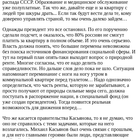
распада СССР. Образование и медицинское обслуживание
уже полуплатные. Так что же, давайте еще и за квартиру с
людей три шкуры драть... Если так будут вести дела те, кому
доверено управлять страной, то мы очень далеко зайдем…
Однажды президент это все остановил. По его поручению
сделали подсчет, и оказалось, что 80% россиян не смогут
платить за квартиру в полном объеме. И это очень серьезно.
Власть должна понять, что большие перемены невозможны
без поиска источников финансирования социальной сферы. И
тут на первый план опять-таки выходит вопрос о природной
ренте. Многие согласны, что ее надо делить по
справедливости. Но дальше слов дело пока не шло. Ситуация
напоминает переминание с ноги на ногу утром в
коммунальной квартире перед туалетом… Надо однозначно
определиться, что часть ренты, которую не зарабатывают, а
просто получают от природы сильные мира сего, должна
поступать в распоряжение нации, в специальный фонд (он
уже создан президентом). Тогда появится реальная
возможность для движения вперед…
Что же касается правительства Касьянова, то я не думаю, что
оно не справилось с теми задачами, которые на него
возлагались. Михаил Касьянов был очень связан с прошлым,
и для него главными героями были люди, представляющие