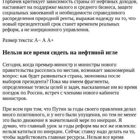
Горбачев критикует зависимость страны от нефтяных доходов,
настаивает на поддержке малого и среднего бизнеса, защите
социальных завоеваний и необходимости справедливого
распределения природной ренты, выражая надежду на то, что
новый президентский срок станет временем реальных
реформ, а не инерционного управления.
Размер текста:
А−
А
А+
Нельзя все время сидеть на нефтяной игле
Сегодня, когда премьер-министр и министры нового
правительства расселись по местам, возникает закономерный
вопрос: как будет развиваться страна, экономика после
выборов президента? Пока мы имеем фрагменты,
определенные тезисы целей и задач, высказанные им во время
поездок по России, встреч с членами нового кабинета
министров.
При всем при том, что Путин за годы своего правления делал
много позитивного, и у него были упущения, но тем не менее
это было движение в значительной мере по инерции. Я
думаю, что главный урок за годы реформ мы все же извлекли:
нельзя катиться по инерции. Сейчас ставку надо делать на то,
чтобы задействовать главные ресурсы. Нельзя все время