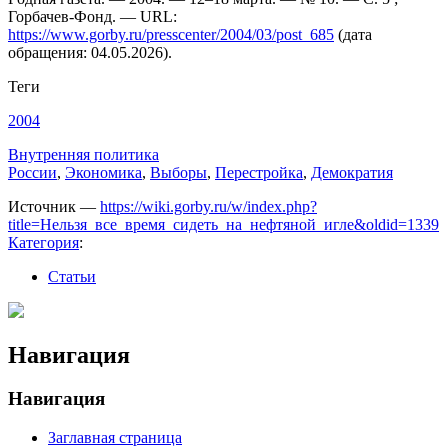
Горбачев-Фонд. — URL:
https://www.gorby.ru/presscenter/2004/03/post_685
(дата
обращения: 04.05.2026).
Теги
2004
Внутренняя политика
России
,
Экономика
,
Выборы
,
Перестройка
,
Демократия
Источник —
https://wiki.gorby.ru/w/index.php?
title=Нельзя_все_время_сидеть_на_нефтяной_игле&oldid=1339
Категория
:
Статьи
Навигация
Навигация
Заглавная страница