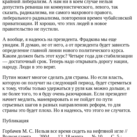
крайний либерализм. А нам ни в коем случае нельзя
допустить реванша ни коммунистического, левого, так
сказать, радикализма, ни самого махрового правого,
либерального радикализма, повторения времен чубайсовской
приватизации. И хорошо, что этих людей в новое
правительство не пустили.
А вообще, я надеюсь на президента. Фрадкова мы еще
увидим. Я думаю, не от него, а от президента будет зависеть
определение главной линии нового политического курса.
Каким должен быть этот курс? Четыре года для стабилизации
— достаточный срок. Теперь надо открывать дорогу нации,
народу. Люди в это верят.
Путин может многое сделать для страны. Но если власть,
которую он получит на следующий период, будет стремиться
к тому, чтобы только удержаться у руля как можно дольше, и
не более того, то я буду очень разочарован. Если президент
начнет медлить, маневрировать и не пойдет по пути
серьезных шагов в разных направлениях реформ, то для
страны это будет плохо. Но я надеюсь, что этого не случится.
Публикация
Горбачев М. С. Нельзя все время сидеть на нефтяной игле //
Родная газета. — 2004. — 12–18 марта. — № 10. — С. 5 ;