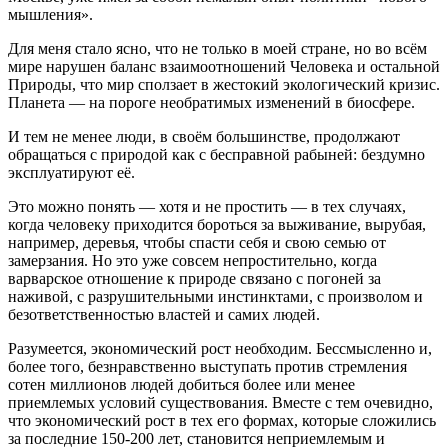
мышления».
Для меня стало ясно, что не только в моей стране, но во всём
мире нарушен баланс взаимоотношений Человека и остальной
Природы, что мир сползает в жестокий экологический кризис.
Планета — на пороге необратимых изменений в биосфере.
И тем не менее люди, в своём большинстве, продолжают
обращаться с природой как с бесправной рабыней: бездумно
эксплуатируют её.
Это можно понять — хотя и не простить — в тех случаях,
когда человеку приходится бороться за выживание, вырубая,
например, деревья, чтобы спасти себя и свою семью от
замерзания. Но это уже совсем непростительно, когда
варварское отношение к природе связано с погоней за
наживой, с разрушительными инстинктами, с произволом и
безответственностью властей и самих людей.
Разумеется, экономический рост необходим. Бессмысленно и,
более того, безнравственно выступать против стремления
сотен миллионов людей добиться более или менее
приемлемых условий существования. Вместе с тем очевидно,
что экономический рост в тех его формах, которые сложились
за последние 150-200 лет, становится неприемлемым и