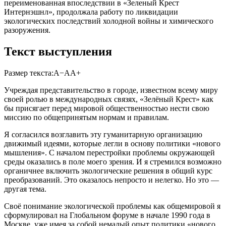
переименованная впоследствии в «Зеленый Крест
Интернэшнл», продолжала работу по ликвидации
экологических последствий холодной войны и химического
разоружения.
Текст выступления
Размер текста:
А−
А
А+
Учреждая представительство в городе, известном всему миру
своей ролью в международных связях, «Зелёный Крест» как
бы присягает перед мировой общественностью нести свою
миссию по общепринятым нормам и правилам.
Я согласился возглавить эту гуманитарную организацию
движимый идеями, которые легли в основу политики «нового
мышления». С началом перестройки проблемы окружающей
среды оказались в поле моего зрения. И я стремился возможно
органичнее включить экологические решения в общий курс
преобразований. Это оказалось непросто и нелегко. Но это —
другая тема.
Своё понимание экологической проблемы как общемировой я
сформулировал на Глобальном форуме в начале 1990 года в
Москве, уже имея за собой немалый опыт политики «нового