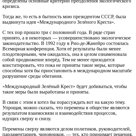
определены основные критерии преодоления экологического
кризиса.
Тогда же, то есть в бытность мою президентом СССР, была
выдвинута идея «Международного Зелёного Креста».
С тех пор прошло три с половиной года. В ряде стран
принято, а в некоторых — усовершенствовано экологическое
законодательство. В 1992 году в Рио-де-Жанейро состоялась
Всемирная конференция. Хотя её результаты были менее
плодотворными, чем ожидалось, она в целом ознаменовала
собой продвижение вперёд. Тем не менее приходится
констатировать, что пока не приняты такие меры, которые
способны хотя бы приостановить в международном масштабе
разрушение среды обитания.
«Международный Зелёный Крест» будет добиваться, чтобы
такие меры были выработаны и приняты.
В связи с этим я хотел бы порассуждать вот на какую тему.
Упрощая, можно сказать, что перемены в обществе являются
результатом взаимосвязи и взаимодействия процессов,
идущих сверху и снизу.
Перемены сверху являются делом политиков, руководителей,
парламентариев, чиновников, — тех, кто принимает решения,