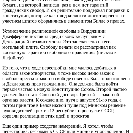
бумаги, на которой написан, раз в нем нет гарантий
гражданских свобод. И он решительно поддержал поправки к
конституции, которые как плод коллективного творчества с
участием штатов оформились в знаменитом Билле о правах.
Установление религиозной свободы в Вирджинии
Джефферсон поставил среди своих заслуг рядом с
Декларацией независимости. Это запечатлено на его
могильной плите. Свободу печати он рассматривал как
«основную гарантию свободного правления» (письмо к
Лафайету).
Из того, что в ходе перестройки мне удалось добиться в
области законотворчества, я тоже высоко ценю закон о
свободе прессы и закон о свободе совести. Была подготовлена
и Декларация прав гражданина. Она должна была войти
первой частью в новую Конституцию Союза. Второй частью
должен был стать Союзный договор. Третьей — закон об
органах власти. К сожалению, путч в августе 91-го года, а
потом принятое в Беловежской пуще под Минском решение
руководителей трех из 12 республик о роспуске СССР,
сорвали реализацию этих идей и проектов.
Еще один пример сходства намерений. Я хотел, чтобы
перестройка, реформы в СССР шли мирно и упорядоченно. И