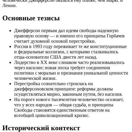
человечески Джефферсон оказался ему ближе, чем Маркс и
Ленин.
Основные тезисы
Джефферсон первым дал идеям свободы надежную
правовую основу — и именно его принципы Горбачев
считает духовной основой перестройки.
Россия в 1993 году переживает те же конституционные
и федеральные коллизии, с которыми сталкивались
отцы-основатели США двести лет назад.
Лидерство в XX веке слишком часто реализовывалось
через насилие; новая эпоха требует соединения
политики с моралью и признания уникальной ценности
человеческой жизни.
Перестройка сознательно строилась на
джефферсоновском принципе: реформы должны
осуществляться мирно, законным путем, без насилия.
На пороге нового тысячелетия человечество осознает,
что у всех народов — общая судьба, и принципы
Свободы становятся единственным ответом на
всеобщий цивилизационный кризис.
Исторический контекст