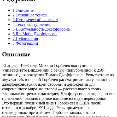
1
Описание
2
Основные тезисы
3
Исторический контекст
4
Текст выступления
5
I. Актуальность Джефферсона
6
II. «Мой» Джефферсон
7
Публикация
8
Фотографии
Описание
13 апреля 1993 года Михаил Горбачев выступил в
Университете Вирджинии с речью, приуроченной к 250-
летию со дня рождения Томаса Джефферсона. Речь состоит из
двух частей: в первой Горбачев рассматривает актуальность
джефферсоновских идей свободы и демократии для
современного мира, во второй — рассказывает о своих
«личных» встречах с наследием Джефферсона, которое, по его
признанию, оказало прямое влияние на идеи перестройки.
Это первый публичный визит Горбачева в США после
отставки в декабре 1991 года. Речь примечательна
неожиданным признанием: Горбачев заявил, что по-