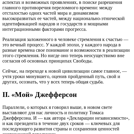
аспектах и возможных проявлениях, в поиске разрешения
главного противоречия переломного времени: между
отсталостью одних частей мира и динамизмом
высокоразвитых ее частей, между национально-этнической
идентификацией народов и государств и мощными
интеграционными факторами прогресса.
Реализация заложенного в человеке стремления к счастью —
это вечный процесс. У каждой эпохи, у каждого народа в
разные времена свое понимание и возможности в реализации
этого стремления. Но нигде оно теперь неосуществимо вне
согласия об основных принципах Свободы.
Сейчас, на переходе к новой цивилизации самое главное, —
учтя уроки минувшего, оценив пройденный путь, свой и
других, осознать, что у всех теперь общая судьба.
II. «Мой» Джефферсон
Параллели, о которых я говорил выше, в новом свете
выставляют для нас личность и политику Томаса
Джефферсона. И — как автора «Декларации независимости»,
и как президента в течение двух сроков — ключевых для
последующего развития страны и сохранения ценностей