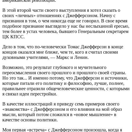
американской революции.
В этой второй части своего выступления я хотел сказать о
своих «личных» отношениях с Джефферсоном. Начну с
признания в том, о чем никогда еще не говорил. В свое время
подобное признание выглядело у нас бы неслыханной ересью,
тем более в устах человека, бывшего Генеральным секретарем
ЦК КПСС.
Дело в том, что по-человечески Томас Джефферсон в конце
концов оказался мне ближе, чем те, кого я считал своими
духовными учителями, — Маркс и Ленин.
Возможно, это результат глубокого и мучительного
переосмысления своего прошлого и прошлого своей страны.
Но это так... И именно потому, что Джефферсон и источники,
которые питали его политику и философию, лучше, полнее,
правильнее отразили общечеловеческие ценности, с которыми
я связал идеи перестройки.
В качестве иллюстраций я приведу семь примеров своего
«знакомства» с Джефферсоном и его влияния на мой образ
мысли, который потом сложился в «новое мышление» в
качестве основы политики.
Моя первая «встреча» с Джефферсоном произошла, когда я