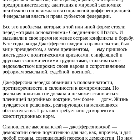
предпринимательству, адаптация к мировой экономике
неизбежно сопровождаются социальной дифференциацией.
Федеральная власть и права субъектов федерации.
Все это проблемы, которые в той или иной форме стояли
перед «отцами-основателями» Соединенных Штатов. И
вызывали в свое время не менее острые конфликты и борьбу.
В те годы, когда Джефферсон входил в правительство, был
вице-президентом, а затем президентом, — ему пришлось
иметь дело с политическими кризисами, с инфляцией и
другими экономическими трудностями, сталкиваться с
недовольством широких слоев народа и сопротивлением
реформам земельной, судебной, военной...
Джефферсона нередко обвиняли в половинчатости,
противоречивости, в склонности к компромиссам. Но
реальная политика не должна и не может становиться
пленницей партийных доктрин, тем более — догм. Жизнь
нуждается в решениях, реагирующих на меняющиеся
обстоятельства. Практика требует иногда корректив
конституционных норм.
Становление американской — джефферсоновской —
демократии очень поучительно для нас, как, впрочем, и для
любой страны, совершающей переход к демократии. Но нам