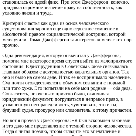
становилась ее идеей фикс. При этом Джефферсон, конечно,
придавал огромное значение праву на собственность, как
условию жизни и труда.
Критерий счастья как одна из основ человеческого
существования заронил еще одно серьезное сомнение в
абсолютной правоте социалистической доктрины, которой
меня учили. Томас Джефферсон заинтересовал меня с тех пор
прочно.
Одна рекомендация, которую я вычитал у Джефферсона,
помогла мне некоторое время спустя выйти из малоприятного
состояния. Юриспруденция в Советском Союзе связывалась
главным образом с деятельностью карательных органов. Так
оно и было на самом деле. И так ее воспринимало население.
Суд почти отождествлялся в обычном сознании с тюрьмой
или того хуже. Это испытали на себе мои родные — оба деда.
Согласитесь, не очень-то приятно было, оканчивая
юридический факультет, погружаться в неправое право, в
узаконенную несправедливость, чувствовать, что и ты,
будущий судья, прокурор или следователь, к этому причастен.
Но вот я прочел у Джефферсона: «Я был вскормлен законами
и это дало мне представление о темной стороне человечества.
Тогда я читал поэзию, чтобы сгладить это впечатление и