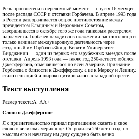
Речь произнесена в переломный момент — спустя 16 месяцев
после распада СССР и отставки Горбачева. В апреле 1993 года
в России разворачивается острое противостояние между
президентом Ельциным и Верховным Советом,
завершившееся в октябре того же года танковым расстрелом
парламента. Горбачев находится в положении частного лица и
только начинает международную деятельность через
созданный им Горбачев-Фонд. Визит в Университет
Вирджинии — один из первых его зарубежных выездов после
отставки. Апрель 1993 года — также год 250-летнего юбилея
Джефферсона, отмечавшегося по всей Америке. Признание
Горбачева о близости к Джефферсону, а не к Марксу и Ленину,
стало сенсацией и широко цитировалось в западной прессе.
Текст выступления
Размер текста:
А−
А
А+
Слово о Джефферсоне
Я с признательностью принял приглашение сказать и свое
слово о великом американце. Он родился 250 лет назад, но
мыслям его и начатому им делу суждено быть вечно