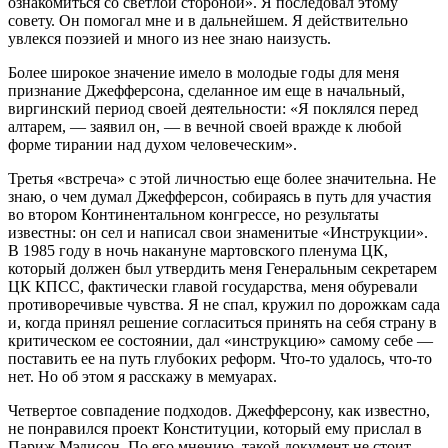
ознакомиться со светлой стороной». Я последовал этому
совету. Он помогал мне и в дальнейшем. Я действительно
увлекся поэзией и много из нее знаю наизусть.
Более широкое значение имело в молодые годы для меня
признание Джефферсона, сделанное им еще в начальный,
виргинский период своей деятельности: «Я поклялся перед
алтарем, — заявил он, — в вечной своей вражде к любой
форме тирании над духом человеческим».
Третья «встреча» с этой личностью еще более значительна. Не
знаю, о чем думал Джефферсон, собираясь в путь для участия
во втором Континентальном конгрессе, но результаты
известны: он сел и написал свои знаменитые «Инструкции».
В 1985 году в ночь накануне мартовского пленума ЦК,
который должен был утвердить меня Генеральным секретарем
ЦК КПСС, фактически главой государства, меня обуревали
противоречивые чувства. Я не спал, кружил по дорожкам сада
и, когда принял решение согласиться принять на себя страну в
критическом ее состоянии, дал «инструкцию» самому себе —
поставить ее на путь глубоких реформ. Что-то удалось, что-то
нет. Но об этом я расскажу в мемуарах.
Четвертое совпадение подходов. Джефферсону, как известно,
не понравился проект Конституции, который ему прислал в
Париж Мэдисон. По его мнению, такой документ не стоит