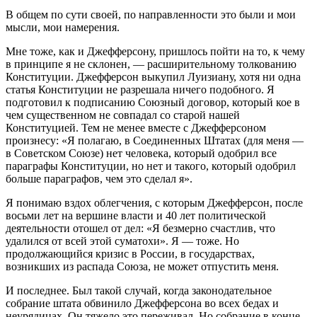
В общем по сути своей, по направленности это были и мои
мысли, мои намерения.
Мне тоже, как и Джефферсону, пришлось пойти на то, к чему
в принципе я не склонен, — расширительному толкованию
Конституции. Джефферсон выкупил Луизиану, хотя ни одна
статья Конституции не разрешала ничего подобного. Я
подготовил к подписанию Союзный договор, который кое в
чем существенном не совпадал со старой нашей
Конституцией. Тем не менее вместе с Джефферсоном
произнесу: «Я полагаю, в Соединенных Штатах (для меня —
в Советском Союзе) нет человека, который одобрил все
параграфы Конституции, но нет и такого, который одобрил
больше параграфов, чем это сделал я».
Я понимаю вздох облегчения, с которым Джефферсон, после
восьми лет на вершине власти и 40 лет политической
деятельности отошел от дел: «Я безмерно счастлив, что
удалился от всей этой суматохи». Я — тоже. Но
продолжающийся кризис в России, в государствах,
возникших из распада Союза, не может отпустить меня.
И последнее. Был такой случай, когда законодательное
собрание штата обвинило Джефферсона во всех бедах и
неурядицах. Он тяжело это переживал. Но собрание в конце