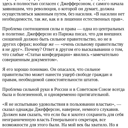
здесь я полностью согласен с Джефферсоном, с самого начала
заявившим, что революция, о которой он думает, должна
осуществляться законным путем, без насилия. «В насилии нет
необходимости, так же, как и в лишении естественных прав».
Проблема соотношения силы и права — одна из центральных
в политике. Джефферсон из Парижа писал, что для внешних
сношений должно быть сильное правительство, но не в
других сферах; вообще же — «очень сильному правительству
я не друг». Почему? Ответ в другом его высказывании о том,
что слабые «Статьи конфедерации» явились «замечательно
совершенным документом».
Я его хорошо понимаю. Он опасался, что сильное
правительство может нанести ущерб свободе граждан и
правам, необходимой самостоятельности штатов.
Проблема сильной руки в России и в Советском Союзе всегда
была и болезненной, и одновременно притягательной.
«Я не испытываю удовольствия в пользовании властью», —
сказал однажды Джефферсон, наверное, немного слукавив.
Должен вам сказать, что если бы я захотел сохранить для себя
неограниченную власть Генерального секретаря, все
возможности для этого были. На мой век бы хватило. Но я