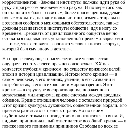
корреспондентов: «Законы и институты должны идти рука об
руку с прогрессом человеческого разума. И по мере того как
он становится более развитым, более просвещенным, делает
новые открытия, находит новые истины, изменяет нравы и
воззрения сообразно меняющимся обстоятельствам, так же
должны развиваться и институты общества, идя в ногу со
временем. Требовать от цивилизованного общества вечно
оставаться под властью, установленной предками-варварами
— то же, что заставлять взрослого человека носить сюртук,
который был ему впору в детстве».
На пороге следующего тысячелетия все человечество
ощущает тесноту своего прежнего «сюртука». ХХ век
кончается глубоким кризисом, по существу кризисом целой
эпохи в истории цивилизации. Истоки этого кризиса — в
самом человеке, в его знаниях, умении, в его сознании и
потребностях, в его психологии и мировоззрении. Этот
кризис — в структуре воспроизводства, пораженного
метастазами милитаризма, кризис системы международных
обменов. Кризис отношения человека с остальной природой.
Этот кризис культуры, духовности, общественной морали. Его
приметы разнятся от страны к стране. Но по своим
глубинным истокам и последствиям он относится ко всем. И,
видимо, принципиальный ответ на этот всеобщий кризис — в
поиске нового понимания принципов Свободы во всех ее