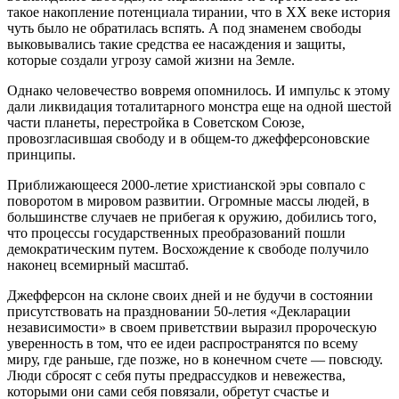
такое накопление потенциала тирании, что в ХХ веке история
чуть было не обратилась вспять. А под знаменем свободы
выковывались такие средства ее насаждения и защиты,
которые создали угрозу самой жизни на Земле.
Однако человечество вовремя опомнилось. И импульс к этому
дали ликвидация тоталитарного монстра еще на одной шестой
части планеты, перестройка в Советском Союзе,
провозгласившая свободу и в общем-то джефферсоновские
принципы.
Приближающееся 2000-летие христианской эры совпало с
поворотом в мировом развитии. Огромные массы людей, в
большинстве случаев не прибегая к оружию, добились того,
что процессы государственных преобразований пошли
демократическим путем. Восхождение к свободе получило
наконец всемирный масштаб.
Джефферсон на склоне своих дней и не будучи в состоянии
присутствовать на праздновании 50-летия «Декларации
независимости» в своем приветствии выразил пророческую
уверенность в том, что ее идеи распространятся по всему
миру, где раньше, где позже, но в конечном счете — повсюду.
Люди сбросят с себя путы предрассудков и невежества,
которыми они сами себя повязали, обретут счастье и