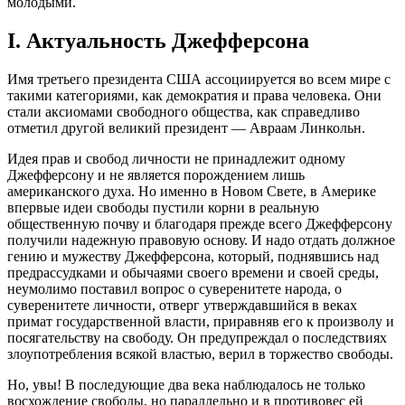
молодыми.
I. Актуальность Джефферсона
Имя третьего президента США ассоциируется во всем мире с
такими категориями, как демократия и права человека. Они
стали аксиомами свободного общества, как справедливо
отметил другой великий президент — Авраам Линкольн.
Идея прав и свобод личности не принадлежит одному
Джефферсону и не является порождением лишь
американского духа. Но именно в Новом Свете, в Америке
впервые идеи свободы пустили корни в реальную
общественную почву и благодаря прежде всего Джефферсону
получили надежную правовую основу. И надо отдать должное
гению и мужеству Джефферсона, который, поднявшись над
предрассудками и обычаями своего времени и своей среды,
неумолимо поставил вопрос о суверенитете народа, о
суверенитете личности, отверг утверждавшийся в веках
примат государственной власти, приравняв его к произволу и
посягательству на свободу. Он предупреждал о последствиях
злоупотребления всякой властью, верил в торжество свободы.
Но, увы! В последующие два века наблюдалось не только
восхождение свободы, но параллельно и в противовес ей