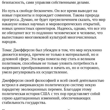
безопасность, сами управляя собственными делами.
Но путь к свободе бесконечен. Он все время выводит на
новые горизонты и порождает сомнения. Такова природа
прогресса. Думаю, не будет преувеличением сказать, что мир
накануне новых научных и мировоззренческих открытий,
новых ценностных ориентиров. Надеюсь, однако, что все это
не обесценит все то подлинно человеческое в человеке, что
выпестовано многовековой культурой многочисленных
народов.
Томас Джефферсон был убежден в том, что мир неуклонно
движется вперед, причем не только в материальной, но и
духовной сфере. Эта вера помогла ему стать и великим
политиком, способным не только уловить потребность в
назревших преобразованиях и начать их, но и осторожно,
умело регулировать их осуществление.
Джефферсон своей философией и всей своей деятельностью
встроил в американскую политическую систему некую
парадигму эволюционных перемен. Благодаря этому
политическая история США с тех пор представляет собой
серию адаптационных изменений, обеспечивающих
стабильность государства.