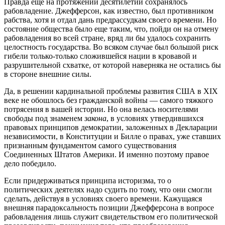
Правда еще на протяжении десятилетий сохранялось
рабовладение. Джефферсон, как известно, был противником
рабства, хотя и отдал дань предрассудкам своего времени. Но
состояние общества было еще таким, что, пойди он на отмену
рабовладения во всей стране, вряд ли бы удалось сохранить
целостность государства. Во всяком случае был большой риск
гибели только-только сложившейся нации в кровавой и
разрушительной схватке, от которой наверняка не остались бы
в стороне внешние силы.
Да, в решении кардинальной проблемы развития США в XIX
веке не обошлось без гражданской войны — самого тяжкого
потрясения в вашей истории. Но она велась носителями
свободы под знаменем
закона
, в условиях утвердившихся
правовых принципов демократии, заложенных в Декларации
независимости, в Конституции и Билле о правах, уже ставших
признанным фундаментом самого существования
Соединенных Штатов Америки. И именно поэтому правое
дело победило.
Если придерживаться принципа историзма, то о
политических деятелях надо судить по тому, что они смогли
сделать, действуя в условиях своего времени. Кажущаяся
внешняя парадоксальность позиции Джефферсона в вопросе
рабовладения лишь служит свидетельством его политической