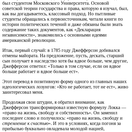
был студентом Московского Университета. Основой
советской теории государства и права, которую я изучал, был,
как вы догадываетесь, классовый подход. Но пытливые
студенты обращались к первоисточникам, читали книги по
истории политических течений и даже обязаны были знать
содержание таких документов, как «Декларация
независимости», знакомились с основными идеями
американской революции.
Итак, первый случай: в 1785 году Джефферсон добивался
отмены майората. На предложение, пусть, дескать, старший
сын получает в наследство хотя бы вдвое больше, чем другие,
Джефферсон ответил: «Только в том случае, если он вдвое
больше работает и вдвое больше ест».
Этот перевод в позитивную форму одного из главных наших
идеологических лозунгов: «Кто не работает, тот не ест», живо
заинтересовал меня.
Продолжая свои штудии, я обратил внимание, как
Джефферсон трансформировал известную формулу Локка —
«право на жизнь, свободу и собственность». Он заменил
последнее слово и получилось: «право на жизнь, свободу и
стремление к счастью
». И это в условиях, когда погоня за
прибылью буквально овладевала молодой нацией,