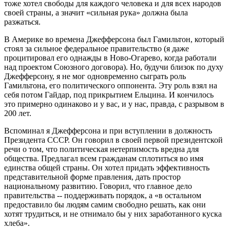
тоже хотел свободы для каждого человека и для всех народов
своей страны, а значит «сильная рука» должна была
разжаться.
В Америке во времена Джефферсона был Гамильтон, который
стоял за сильное федеральное правительство (я даже
процитировал его однажды в Ново-Огарево, когда работали
над проектом Союзного договора). Но, будучи близок по духу
Джефферсону, я не мог одновременно сыграть роль
Гамильтона, его политического оппонента. Эту роль взял на
себя потом Гайдар, под прикрытием Ельцина. И кончилось
это примерно одинаково и у вас, и у нас, правда, с разрывом в
200 лет.
Вспоминал я Джефферсона и при вступлении в должность
Президента СССР. Он говорил в своей первой президентской
речи о том, что политическая нетерпимость вредна для
общества. Предлагал всем гражданам сплотиться во имя
единства общей страны. Он хотел придать эффективность
представительной форме правления, дать простор
национальному развитию. Говорил, что главное дело
правительства -- поддерживать порядок, а «в остальном
предоставило бы людям самим свободно решать, как они
хотят трудиться, и не отнимало бы у них заработанного куска
хлеба».