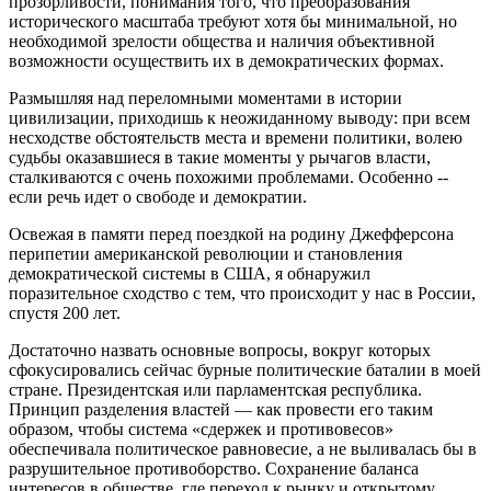
прозорливости, понимания того, что преобразования
исторического масштаба требуют хотя бы минимальной, но
необходимой зрелости общества и наличия объективной
возможности осуществить их в демократических формах.
Размышляя над переломными моментами в истории
цивилизации, приходишь к неожиданному выводу: при всем
несходстве обстоятельств места и времени политики, волею
судьбы оказавшиеся в такие моменты у рычагов власти,
сталкиваются с очень похожими проблемами. Особенно --
если речь идет о свободе и демократии.
Освежая в памяти перед поездкой на родину Джефферсона
перипетии американской революции и становления
демократической системы в США, я обнаружил
поразительное сходство с тем, что происходит у нас в России,
спустя 200 лет.
Достаточно назвать основные вопросы, вокруг которых
сфокусировались сейчас бурные политические баталии в моей
стране. Президентская или парламентская республика.
Принцип разделения властей — как провести его таким
образом, чтобы система «сдержек и противовесов»
обеспечивала политическое равновесие, а не выливалась бы в
разрушительное противоборство. Сохранение баланса
интересов в обществе, где переход к рынку и открытому