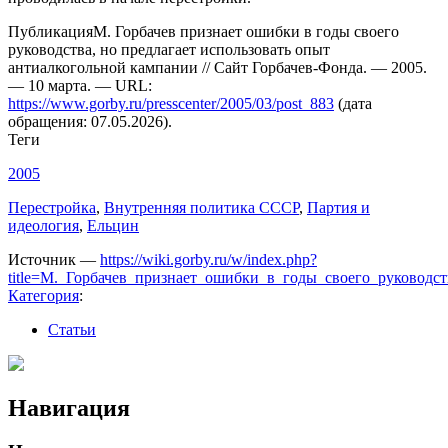
Публикация
М. Горбачев признает ошибки в годы своего
руководства, но предлагает использовать опыт
антиалкогольной кампании // Сайт Горбачев-Фонда. — 2005.
— 10 марта. — URL:
https://www.gorby.ru/presscenter/2005/03/post_883
(дата
обращения: 07.05.2026).
Теги
2005
Перестройка
,
Внутренняя политика СССР
,
Партия и
идеология
,
Ельцин
Источник —
https://wiki.gorby.ru/w/index.php?
title=М._Горбачев_признает_ошибки_в_годы_своего_руководс
Категория
:
Статьи
Навигация