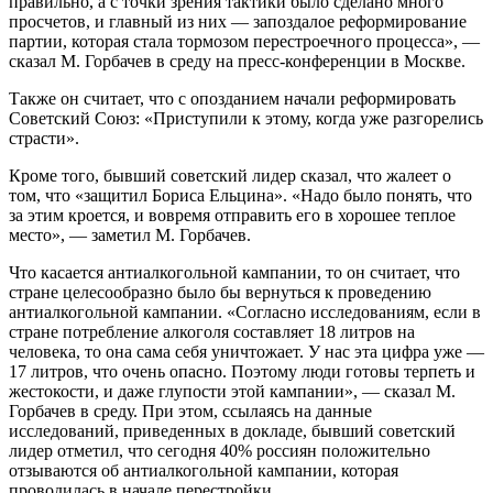
правильно, а с точки зрения тактики было сделано много
просчетов, и главный из них — запоздалое реформирование
партии, которая стала тормозом перестроечного процесса», —
сказал М. Горбачев в среду на пресс-конференции в Москве.
Также он считает, что с опозданием начали реформировать
Советский Союз: «Приступили к этому, когда уже разгорелись
страсти».
Кроме того, бывший советский лидер сказал, что жалеет о
том, что «защитил Бориса Ельцина». «Надо было понять, что
за этим кроется, и вовремя отправить его в хорошее теплое
место», — заметил М. Горбачев.
Что касается антиалкогольной кампании, то он считает, что
стране целесообразно было бы вернуться к проведению
антиалкогольной кампании. «Согласно исследованиям, если в
стране потребление алкоголя составляет 18 литров на
человека, то она сама себя уничтожает. У нас эта цифра уже —
17 литров, что очень опасно. Поэтому люди готовы терпеть и
жестокости, и даже глупости этой кампании», — сказал М.
Горбачев в среду. При этом, ссылаясь на данные
исследований, приведенных в докладе, бывший советский
лидер отметил, что сегодня 40% россиян положительно
отзываются об антиалкогольной кампании, которая
проводилась в начале перестройки.