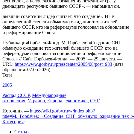
республик, а Беловежские соглашения объединят сразу
двенадцать республик бывшего СССР», — напомнил он.
Бывший советский лидер считает, что создание СНГ в
определенной степени обмануло ожидание тех жителей
бывшего СССР, кто на референдуме голосовал за обновление
и реформирование Союза.
Публикация
Горбачев-Фонд. М. Горбачев: «Создание СНГ
обмануло ожидание тех жителей бывшего СССР, кто на
референдуме голосовал за обновление и реформирование
Союза» // Сайт Горбачев-Фонда. — 2005. — 29 августа. —
URL:
https://www.gorby.ru/presscenter/2005/08/post_983
(дата
обращения: 07.05.2026).
Теги
2005
Распад СССР
,
Международные
отношения
,
Украина
,
Европа
,
Экономика
,
СНГ
Источник —
https://wiki.gorby.ru/w/index.php?
title=М._Горбачев:_«Создание_СНГ_обмануло_ожидание_тех
Категория
:
Статьи