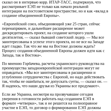
сказал он в интервью корр. ИТАР-ТАСС, подчеркнув, что
рассматривает ЕЭП не только как начало реальной
интеграции на постсоветском пространстве, но и как «вклад в
создание объединенной Европы».
«Европейский союз, объединяющий уже 25 стран, сейчас
перенапряжен, и дальнейшее расширение может
дискредитировать проект, на создание которого ушли
десятилетия, — сказал бывший советский лидер. — Мы все
заинтересованы в успехе этого проекта, но не все на Западе
идет гладко. Так что же мы на Востоке должны ждать?
Процесс создания объединенной Европы должен идти как с
Запада, так и Востока».
По мнению Горбачева, расчеты украинского руководства на
преимущества западноевропейской интеграции могут не
оправдаться. «Мы все заинтересованы в расширении и
углублении сотрудничества с Европой, но надо действовать
так, чтобы не ошибаться, не допускать суеты, — сказал он. —
Я надеюсь, что наши друзья из Украины все продумают».
Если же Украина, несмотря на прозвучавшие сегодня
уверения в готовности работать над созданием ЕЭП в
формате «четверки», так и не решится на полноправное
участие в ЕЭП, то договор о формировании ЕЭП должны