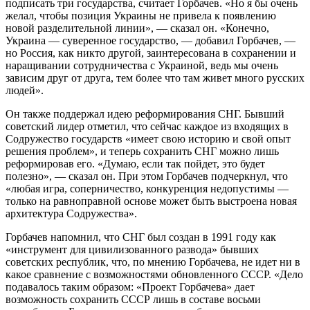
подписать три государства, считает Горбачев. «Но я бы очень
желал, чтобы позиция Украины не привела к появлению
новой разделительной линии», — сказал он. «Конечно,
Украина — суверенное государство, — добавил Горбачев, —
но Россия, как никто другой, заинтересована в сохранении и
наращивании сотрудничества с Украиной, ведь мы очень
зависим друг от друга, тем более что там живет много русских
людей».
Он также поддержал идею реформирования СНГ. Бывший
советский лидер отметил, что сейчас каждое из входящих в
Содружество государств «имеет свою историю и свой опыт
решения проблем», и теперь сохранить СНГ можно лишь
реформировав его. «Думаю, если так пойдет, это будет
полезно», — сказал он. При этом Горбачев подчеркнул, что
«любая игра, соперничество, конкуренция недопустимы —
только на равноправной основе может быть выстроена новая
архитектура Содружества».
Горбачев напомнил, что СНГ был создан в 1991 году как
«инструмент для цивилизованного развода» бывших
советских республик, что, по мнению Горбачева, не идет ни в
какое сравнение с возможностями обновленного СССР. «Дело
подавалось таким образом: «Проект Горбачева» дает
возможность сохранить СССР лишь в составе восьми