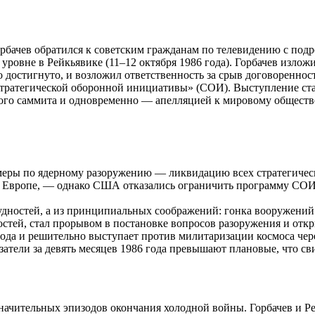
рбачев обратился к советским гражданам по телевидению с под
уровне в Рейкьявике (11–12 октября 1986 года). Горбачев излож
 достигнуто, и возложил ответственность за срыв договореннос
Стратегической оборонной инициативы» (СОИ). Выступление с
ого саммита и одновременно — апелляцией к мировому общест
меры по ядерному разоружению — ликвидацию всех стратегичес
в Европе, — однако США отказались ограничить программу СОИ,
удностей, а из принципиальных соображений: гонка вооружений о
остей, стал прорывом в постановке вопросов разоружения и отк
года и решительно выступает против милитаризации космоса че
атели за девять месяцев 1986 года превышают плановые, что св
з значительных эпизодов окончания холодной войны. Горбачев и