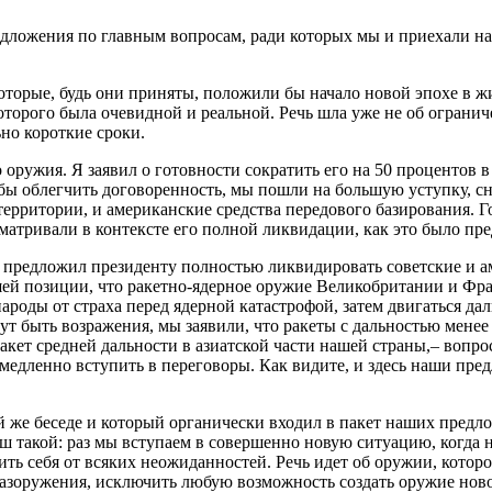
ложения по главным вопросам, ради которых мы и приехали на э
торые, будь они приняты, положили бы начало новой эпохе в жиз
оторого была очевидной и реальной. Речь шла уже не об ограни
но короткие сроки.
 оружия. Я заявил о готовности сократить его на 50 процентов
тобы облегчить договоренность, мы пошли на большую уступку, с
ерритории, и американские средства передового базирования. 
атривали в контексте его полной ликвидации, как это было пре
 предложил президенту полностью ликвидировать советские и ам
шей позиции, что ракетно-ядерное оружие Великобритании и Фр
народы от страха перед ядерной катастрофой, затем двигаться да
гут быть возражения, мы заявили, что ракеты с дальностью мене
 ракет средней дальности в азиатской части нашей страны,– вопр
емедленно вступить в переговоры. Как видите, и здесь наши пр
ой же беседе и который органически входил в пакет наших пре
 такой: раз мы вступаем в совершенно новую ситуацию, когда 
ить себя от всяких неожиданностей. Речь идет об оружии, котор
е разоружения, исключить любую возможность создать оружие но