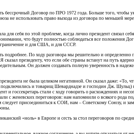
ать бессрочный Договор по ПРО 1972 года. Больше того, чтобы 
за не использовать право выхода из договора по меньшей мере в 
ла для себя по этой проблеме, когда лично президент связал се
понимании, что будут полностью соблюдаться все положения Дог
 ограничение и для США, и для СССР.
ть подробнее. По ходу разговора мы решительно и определенно п
. Я сказал президенту, что если обе страны встанут на путь яд
едительным. Он должен создавать полную уверенность в надежн
президента не была целиком негативной. Он сказал даже: «То, ч
же подключились и товарищ Шеварднадзе и господин Дж. Шульц) 
ент и госсекретарь стали с ходу говорить о расхождениях и нес
али с женевских переговоров: нам напомнили о всякого рода п
ам следует присоединиться к СОИ, нам – Советскому Союзу, и 
роны.
канский «ноль» в Европе и сесть за стол переговоров по средни
аментальное, важное соглашение, а вы хотите отказаться от не