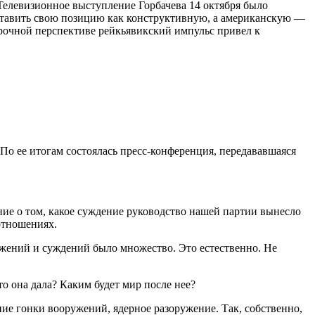
Телевизионное выступление Горбачева 14 октября было
ставить свою позицию как конструктивную, а американскую —
рочной перспективе рейкьявикский импульс привел к
 По ее итогам состоялась пресс-конференция, передававшаяся
ие о том, какое суждение руководство нашей партии вынесло
отношениях.
ожений и суждений было множество. Это естественно. Не
то она дала? Каким будет мир после нее?
ние гонки вооружений, ядерное разоружение. Так, собственно,