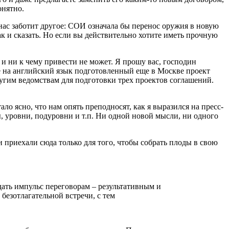
онятно.
нас заботит другое: СОИ означала бы перенос оружия в новую
так и сказать. Но если вы действительно хотите иметь прочную
 и ни к чему привести не может. Я прошу вас, господин
де на английский язык подготовленный еще в Москве проект
ругим ведомствам для подготовки трех проектов соглашений.
о ясно, что нам опять преподносят, как я выразился на пресс-
 уровни, подуровни и т.п. Ни одной новой мысли, ни одного
и приехали сюда только для того, чтобы собрать плоды в свою
ать импульс переговорам – результативным и
безотлагательной встречи, с тем