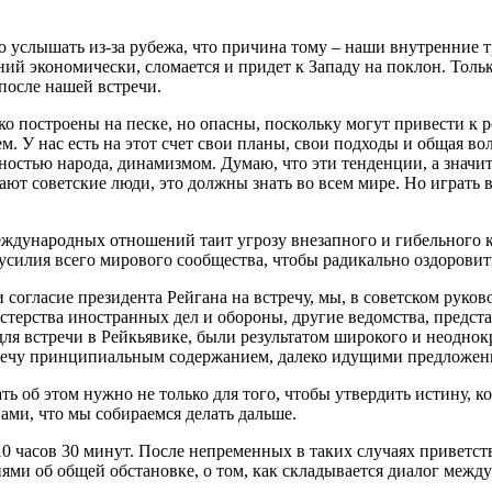
услышать из-за рубежа, что причина тому – наши внутренние тру
ий экономически, сломается и придет к Западу на поклон. Толь
после нашей встречи.
ько построены на песке, но опасны, поскольку могут привести 
м. У нас есть на этот счет свои планы, свои подходы и общая во
остью народа, динамизмом. Думаю, что эти тенденции, а значит 
знают советские люди, это должны знать во всем мире. Но играть
ждународных отношений таит угрозу внезапного и гибельного к
 усилия всего мирового сообщества, чтобы радикально оздоров
и согласие президента Рейгана на встречу, мы, в советском руко
терства иностранных дел и обороны, другие ведомства, предст
я встречи в Рейкьявике, были результатом широкого и неоднок
тречу принципиальным содержанием, далеко идущими предложен
зать об этом нужно не только для того, чтобы утвердить истину
вами, что мы собираемся делать дальше.
 10 часов 30 минут. После непременных в таких случаях приветс
ями об общей обстановке, о том, как складывается диалог межд