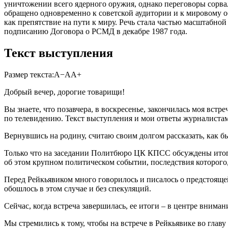
уничтожении всего ядерного оружия, однако переговоры сорва
обращено одновременно к советской аудитории и к мировому 
как препятствие на пути к миру. Речь стала частью масштабн
подписанию Договора о РСМД в декабре 1987 года.
Текст выступления
Размер текста:
А−
А
А+
Добрый вечер, дорогие товарищи!
Вы знаете, что позавчера, в воскресенье, закончилась моя вст
по телевидению. Текст выступления и мои ответы журналиста
Вернувшись на родину, считаю своим долгом рассказать, как б
Только что на заседании Политбюро ЦК КПСС обсуждены итоги 
об этом крупном политическом событии, последствия которого
Перед Рейкьявиком много говорилось и писалось о предстояще
обошлось в этом случае и без спекуляций.
Сейчас, когда встреча завершилась, ее итоги – в центре внима
Мы стремились к тому, чтобы на встрече в Рейкьявике во глав