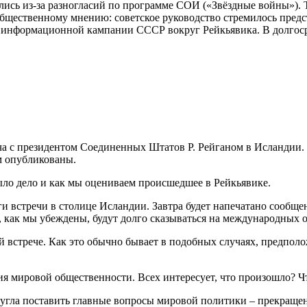
лись из-за разногласий по программе СОИ («Звёздные войны»). 
общественному мнению: советское руководство стремилось пред
ой информационной кампании СССР вокруг Рейкьявика. В долгос
реча с президентом Соединенных Штатов Р. Рейганом в Исландии.
м опубликованы.
ыло дело и как мы оцениваем происшедшее в Рейкьявике.
встречи в столице Исландии. Завтра будет напечатано сообщен
, как мы убеждены, будут долго сказываться на международных 
й встрече. Как это обычно бывает в подобных случаях, предпол
ния мировой общественности. Всех интересует, что произошло? Ч
у угла поставить главные вопросы мировой политики – прекраще