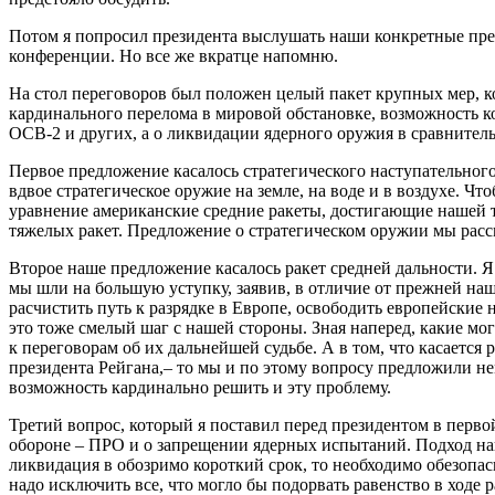
Потом я попросил президента выслушать наши конкретные пред
конференции. Но все же вкратце напомню.
На стол переговоров был положен целый пакет крупных мер, ко
кардинального перелома в мировой обстановке, возможность к
ОСВ-2 и других, а о ликвидации ядерного оружия в сравнитель
Первое предложение касалось стратегического наступательного
вдвое стратегическое оружие на земле, на воде и в воздухе. Ч
уравнение американские средние ракеты, достигающие нашей т
тяжелых ракет. Предложение о стратегическом оружии мы рассм
Второе наше предложение касалось ракет средней дальности. Я
мы шли на большую уступку, заявив, в отличие от прежней на
расчистить путь к разрядке в Европе, освободить европейские 
это тоже смелый шаг с нашей стороны. Зная наперед, какие мо
к переговорам об их дальнейшей судьбе. А в том, что касается
президента Рейгана,– то мы и по этому вопросу предложили н
возможность кардинально решить и эту проблему.
Третий вопрос, который я поставил перед президентом в перв
обороне – ПРО и о запрещении ядерных испытаний. Подход наш
ликвидация в обозримо короткий срок, то необходимо обезопас
надо исключить все, что могло бы подорвать равенство в ход