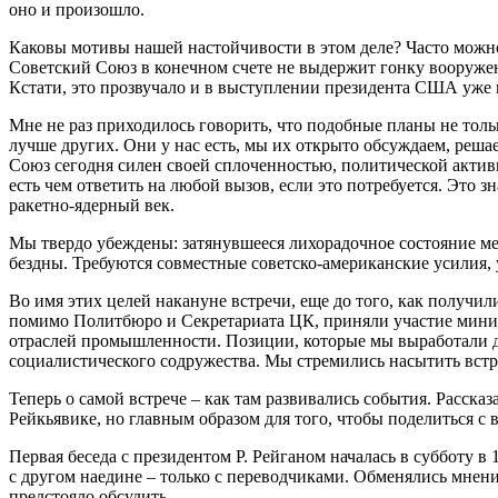
оно и произошло.
Каковы мотивы нашей настойчивости в этом деле? Часто можно 
Советский Союз в конечном счете не выдержит гонку вооружен
Кстати, это прозвучало и в выступлении президента США уже 
Мне не раз приходилось говорить, что подобные планы не тол
лучше других. Они у нас есть, мы их открыто обсуждаем, решае
Союз сегодня силен своей сплоченностью, политической активн
есть чем ответить на любой вызов, если это потребуется. Это 
ракетно-ядерный век.
Мы твердо убеждены: затянувшееся лихорадочное состояние ме
бездны. Требуются совместные советско-американские усилия,
Во имя этих целей накануне встречи, еще до того, как получил
помимо Политбюро и Секретариата ЦК, приняли участие минис
отраслей промышленности. Позиции, которые мы выработали дл
социалистического содружества. Мы стремились насытить вс
Теперь о самой встрече – как там развивались события. Расска
Рейкьявике, но главным образом для того, чтобы поделиться с 
Первая беседа с президентом Р. Рейганом началась в субботу в
с другом наедине – только с переводчиками. Обменялись мнени
предстояло обсудить.