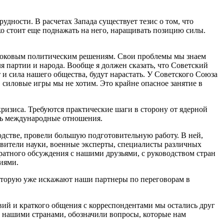
дности. В расчетах Запада существует тезис о том, что
ко стоит еще поднажать на него, наращивать позицию силы.
к роковым политическим решениям. Свои проблемы мы знаем
ля партии и народа. Вообще я должен сказать, что Советский
и сила нашего общества, будут нарастать. У Советского Союза
 в силовые игры мы не хотим. Это крайне опасное занятие в
ризиса. Требуются практические шаги в сторону от ядерной
ить международные отношения.
водстве, провели большую подготовительную работу. В ней,
авители науки, военные эксперты, специалисты различных
ратного обсуждения с нашими друзьями, с руководством стран
иями.
, которую уже искажают наши партнеры по переговорам в
твий и краткого общения с корреспондентами мы остались друг
у нашими странами, обозначили вопросы, которые нам