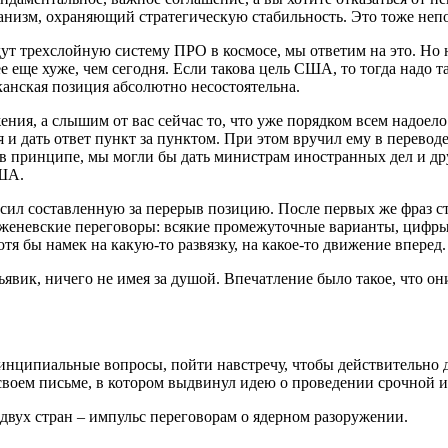
ханизм, охраняющий стратегическую стабильность. Это тоже неп
ут трехслойную систему ПРО в космосе, мы ответим на это. Но 
ее еще хуже, чем сегодня. Если такова цель США, то тогда надо 
иканская позиция абсолютно несостоятельна.
ния, а слышим от вас сейчас то, что уже порядком всем надоело
 и дать ответ пункт за пунктом. При этом вручил ему в перево
е в принципе, мы могли бы дать министрам иностранных дел и д
США.
ил составленную за перерыв позицию. После первых же фраз стал
женевские переговоры: всякие промежуточные варианты, цифры,
отя бы намек на какую-то развязку, на какое-то движение вперед.
явик, ничего не имея за душой. Впечатление было такое, что он
нципиальные вопросы, пойти навстречу, чтобы действительно д
воем письме, в котором выдвинул идею о проведении срочной и 
вух стран – импульс переговорам о ядерном разоружении.