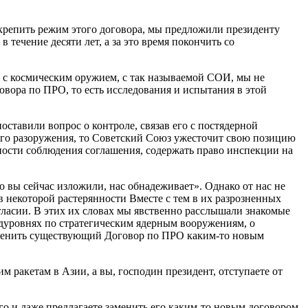
укрепить режим этого договора, мы предложили президенту
течение десяти лет, а за это время покончить со
бя с космическим оружием, с так называемой СОИ, мы не
овора по ПРО, то есть исследования и испытания в этой
оставили вопрос о контроле, связав его с постядерной
ерного разоружения, то Советский Союз ужесточит свою позицию
ости соблюдения соглашения, содержать право инспекции на
то вы сейчас изложили, нас обнадеживает». Однако от нас не
в некоторой растерянности Вместе с тем в их разрозненных
огласии. В этих их словах мы явственно расслышали знакомые
одуровнях по стратегическим ядерным вооружениям, о
заменить существующий Договор по ПРО каким-то новым
м ракетам в Азии, а вы, господин президент, отступаете от
го и даже предлагаете заменить его каким-то новым договором,