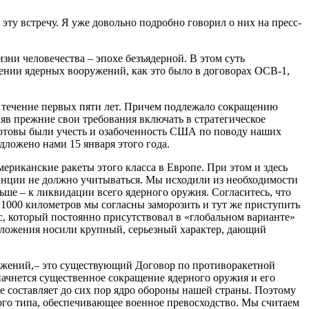
ту встречу. Я уже довольно подробно говорил о них на пресс-
ни человечества – эпохе безъядерной. В этом суть
чении ядерных вооружений, как это было в договорах ОСВ-1,
 в течение первых пяти лет. Причем подлежало сокращению
няв прежние свои требования включать в стратегическое
Готовы были учесть и озабоченность США по поводу наших
дложено нами 15 января этого года.
ериканские ракеты этого класса в Европе. При этом и здесь
анции не должно учитываться. Мы исходили из необходимости
льше – к ликвидации всего ядерного оружия. Согласитесь, что
е 1000 километров мы согласны заморозить и тут же приступить
ос, который постоянно присутствовал в «глобальном варианте»
едложения носили крупный, серьезный характер, дающий
дложений,– это существующий Договор по противоракетной
начнется существенное сокращение ядерного оружия и его
ое составляет до сих пор ядро обороны нашей страны. Поэтому
вого типа, обеспечивающее военное превосходство. Мы считаем