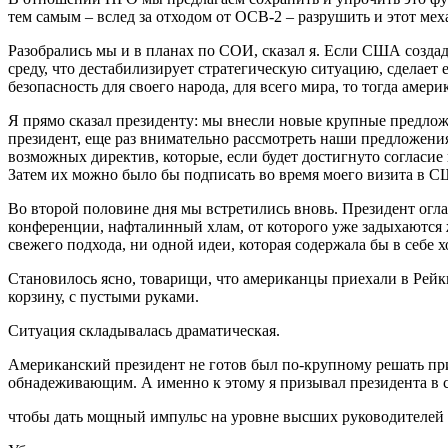
тем самым – вслед за отходом от ОСВ-2 – разрушить и этот ме
Разобрались мы и в планах по СОИ, сказал я. Если США создад
среду, что дестабилизирует стратегическую ситуацию, сделает 
безопасность для своего народа, для всего мира, то тогда амер
Я прямо сказал президенту: мы внесли новые крупные предложе
президент, еще раз внимательно рассмотреть наши предложения
возможных директив, которые, если будет достигнуто согласи
Затем их можно было бы подписать во время моего визита в 
Во второй половине дня мы встретились вновь. Президент оглас
конференции, нафталинный хлам, от которого уже задыхаются 
свежего подхода, ни одной идеи, которая содержала бы в себе х
Становилось ясно, товарищи, что американцы приехали в Рейкь
корзину, с пустыми руками.
Ситуация складывалась драматическая.
Американский президент не готов был по-крупному решать при
обнадеживающим. А именно к этому я призывал президента в с
чтобы дать мощный импульс на уровне высших руководителей д