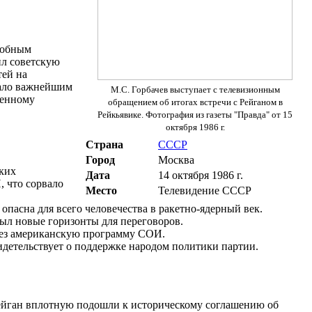
робным
ил советскую
тей на
тало важнейшим
М.С. Горбачев выступает с телевизионным
венному
обращением об итогах встречи с Рейганом в
Рейкьявике. Фотография из газеты "Правда" от 15
октября 1986 г.
Страна
СССР
Город
Москва
ких
Дата
14 октября 1986 г.
 что сорвало
Место
Телевидение СССР
пасна для всего человечества в ракетно-ядерный век.
рыл новые горизонты для переговоров.
рез американскую программу СОИ.
идетельствует о поддержке народом политики партии.
 Рейган вплотную подошли к историческому соглашению об