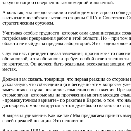
такую позицию совершенно закономерной и логичной.
А коль так, мы твердо заявили о необходимости строго соблюд
взять взаимное обязательство со стороны США и Советского Сою
стратегическим оружием.
Учитывая особые трудности, которые сама администрация созда
потребовали прекращения работ в этой области. Но – при том 
области не выйдут за пределы лабораторий. Это – одинаковое
Слушая нас, президент делал замечания, просил кое-что поясни
обстановкой, а эта обстановка требует особой ответственности
по контролю. Он должен быть реальным, всеохватывающим, уб
местах.
Должен вам сказать, товарищи, что первая реакция со стороны 
ускользнуло, что собеседники (а к беседе по этим вопросам у
замечаниях сразу же появились сомнения и возражения. Презид
старые звуки, которые мы на протяжении многих месяцев слыш
«промежуточном варианте» по ракетам в Европе, о том, что н
договором, о многом другом в этом духе было сказано с их сто
Я выразил удивление. Как же так? Мы предлагаем принять амери
своей прежней позиции. Это непонятно.
В отношении ПРО мы предлагаем сохранить и упрочить это фунд